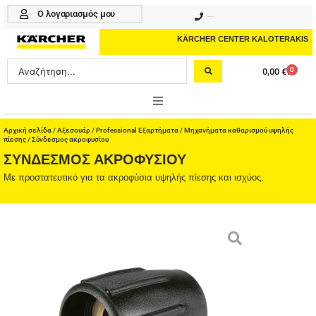
Μετάβαση
Ο λογαριασμός μου
210 4617070
στο
περιεχόμενο
KÄRCHER CENTER KALOTERAKIS
Search
0
0,00
€
Cart
...
ONLINE SHOP
Αρχική σελίδα
/
Αξεσουάρ
/
Professional Εξαρτήματα
/
Μηχανήματα καθαρισμού υψηλής
πίεσης
/ Σύνδεσμος ακροφυσίου
ΣΎΝΔΕΣΜΟΣ ΑΚΡΟΦΥΣΊΟΥ
HOME & GARDEN
Με προστατευτικό για τα ακροφύσια υψηλής πίεσης και ισχύος.
PROFESSIONAL
ΑΞΕΣΟΥΑΡ
ΚΑΘΑΡΙΣΤΙΚΑ
ΥΠΗΡΕΣΙΕΣ-ΝΕΑ-ΛΥΣΕΙΣ