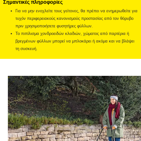
Σημαντικές πληροφορίες
Για να μην ενοχλείτε τους γείτονες, θα πρέπει να ενημερωθείτε για
τυχόν περιφερειακούς κανονισμούς προστασίας από τον θόρυβο
πριν χρησιμοποιήσετε φυσητήρες φύλλων.
Το πιπίλισμα χονδροειδών κλαδιών, χώματος από παρτέρια ή
βρεγμένων φύλλων μπορεί να μπλοκάρει ή ακόμα και να βλάψει
τη συσκευή.