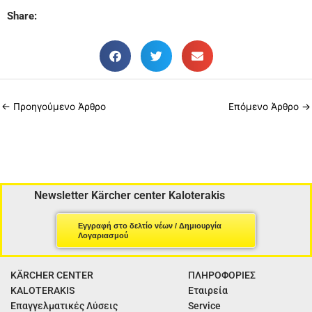
b
a
u
Share:
o
g
b
o
r
e
k
a
m
←
Προηγούμενο Άρθρο
Επόμενο Άρθρο
→
Newsletter Kärcher center Kaloterakis
Εγγραφή στο δελτίο νέων / Δημιουργία
Λογαριασμού
KÄRCHER CENTER
ΠΛΗΡΟΦΟΡΙΕΣ
KALOTERAKIS
Εταιρεία
Επαγγελματικές Λύσεις
Service