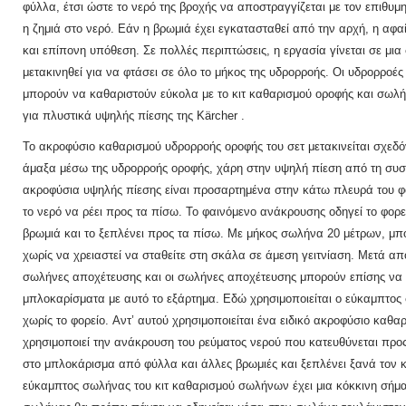
φύλλα, έτσι ώστε το νερό της βροχής να αποστραγγίζεται με τον επιθυμ
η ζημιά στο νερό.
Εάν η βρωμιά έχει εγκατασταθεί από την αρχή, η αφαί
και επίπονη υπόθεση.
Σε πολλές περιπτώσεις, η εργασία γίνεται σε μι
μετακινηθεί για να φτάσει σε όλο το μήκος της υδρορροής.
Οι υδρορροές
μπορούν να καθαριστούν εύκολα με το
κιτ καθαρισμού οροφής και σωλ
για
πλυστικά υψηλής πίεσης της Kärcher
.
Το ακροφύσιο καθαρισμού υδρορροής οροφής του σετ μετακινείται σχεδ
άμαξα μέσω της υδρορροής οροφής, χάρη στην υψηλή πίεση από τη συ
ακροφύσια υψηλής πίεσης είναι προσαρτημένα στην κάτω πλευρά του φο
το νερό να ρέει προς τα πίσω.
Το φαινόμενο ανάκρουσης οδηγεί το φορεί
βρωμιά και το ξεπλένει προς τα πίσω.
Με μήκος σωλήνα 20 μέτρων, μπο
χωρίς να χρειαστεί να σταθείτε στη σκάλα σε άμεση γειτνίαση.
Μετά από
σωλήνες αποχέτευσης και οι σωλήνες αποχέτευσης μπορούν επίσης να
μπλοκαρίσματα με αυτό το εξάρτημα.
Εδώ χρησιμοποιείται ο εύκαμπτος
χωρίς το φορείο.
Αντ’ αυτού χρησιμοποιείται ένα ειδικό ακροφύσιο καθ
χρησιμοποιεί την ανάκρουση του ρεύματος νερού που κατευθύνεται προς
στο μπλοκάρισμα από φύλλα και άλλες βρωμιές και ξεπλένει ξανά τον
εύκαμπτος σωλήνας του κιτ καθαρισμού σωλήνων έχει μια κόκκινη σή