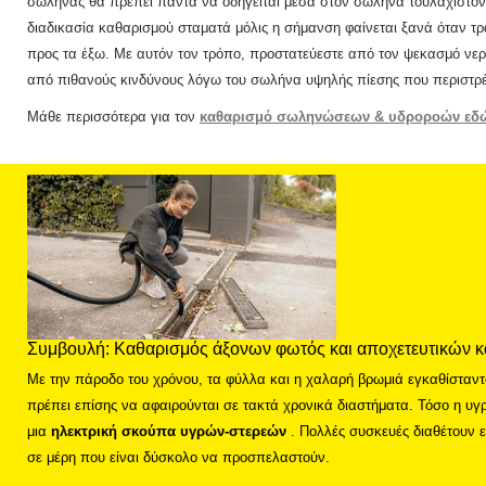
σωλήνας θα πρέπει πάντα να οδηγείται μέσα στον σωλήνα τουλάχιστον 
διαδικασία καθαρισμού σταματά μόλις η σήμανση φαίνεται ξανά όταν τ
προς τα έξω.
Με αυτόν τον τρόπο, προστατεύεστε από τον ψεκασμό νερ
από πιθανούς κινδύνους λόγω του σωλήνα υψηλής πίεσης που περιστρέ
Μάθε περισσότερα για τον
καθαρισμό σωληνώσεων & υδροροών εδ
Συμβουλή: Καθαρισμός άξονων φωτός και αποχετευτικών 
Με την πάροδο του χρόνου, τα φύλλα και η χαλαρή βρωμιά εγκαθίσταντ
πρέπει επίσης να αφαιρούνται σε τακτά χρονικά διαστήματα.
Τόσο η υγ
μια
ηλεκτρική σκούπα υγρών-στερεών
.
Πολλές συσκευές διαθέτουν επ
σε μέρη που είναι δύσκολο να προσπελαστούν.