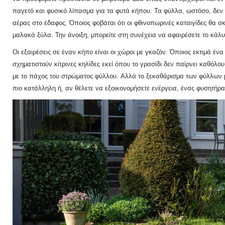
παγετό και φυσικό λίπασμα για τα φυτά κήπου.
Τα φύλλα, ωστόσο, δεν 
αέρας στο έδαφος.
Όποιος φοβάται ότι οι φθινοπωρινές καταιγίδες θα 
μαλακά ξύλα.
Την άνοιξη, μπορείτε στη συνέχεια να αφαιρέσετε το κάλ
Οι εξαιρέσεις σε έναν κήπο είναι οι χώροι με γκαζόν.
Όποιος εκτιμά ένα
σχηματιστούν κίτρινες κηλίδες εκεί όπου το γρασίδι δεν παίρνει καθόλο
με το πάχος του στρώματος φύλλου.
Αλλά το ξεκαθάρισμα των φύλλων με
πιο κατάλληλη ή, αν θέλετε να εξοικονομήσετε ενέργεια, ένας
φυσητήρα