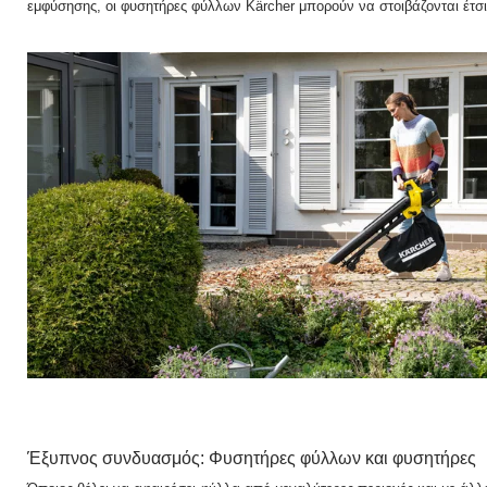
εμφύσησης, οι φυσητήρες φύλλων Kärcher μπορούν να στοιβάζονται έτσ
Έξυπνος συνδυασμός: Φυσητήρες φύλλων και φυσητήρες