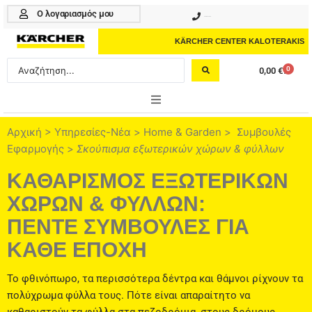
Μετάβαση
Ο λογαριασμός μου
210 4617070
στο
περιεχόμενο
KÄRCHER CENTER KALOTERAKIS
Search
0
0,00
€
Cart
...
ONLINE SHOP
Αρχική
>
Υπηρεσίες-Νέα
>
Home & Garden
>
Συμβουλές
Εφαρμογής
>
Σκούπισμα εξωτερικών χώρων & φύλλων
HOME & GARDEN
ΚΑΘΑΡΙΣΜΟΣ ΕΞΩΤΕΡΙΚΩΝ
PROFESSIONAL
ΧΩΡΩΝ & ΦΥΛΛΩΝ:
ΑΞΕΣΟΥΑΡ
ΠΕΝΤΕ ΣΥΜΒΟΥΛΕΣ ΓΙΑ
ΚΑΘΕ ΕΠΟΧΗ
ΚΑΘΑΡΙΣΤΙΚΑ
ΥΠΗΡΕΣΙΕΣ-ΝΕΑ-ΛΥΣΕΙΣ
Το φθινόπωρο, τα περισσότερα δέντρα και θάμνοι ρίχνουν τα
πολύχρωμα φύλλα τους. Πότε είναι απαραίτητο να