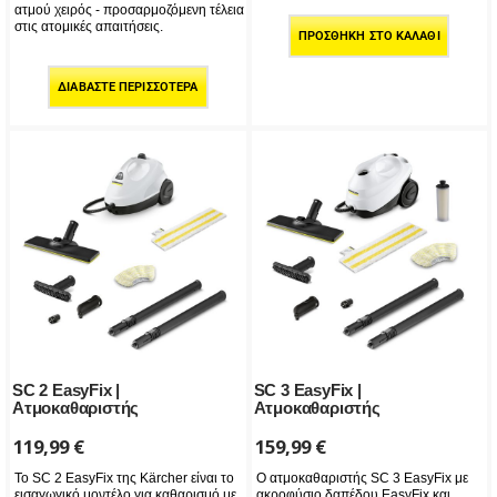
ατμού χειρός - προσαρμοζόμενη τέλεια
στις ατομικές απαιτήσεις.
ΠΡΟΣΘΉΚΗ ΣΤΟ ΚΑΛΆΘΙ
ΔΙΑΒΆΣΤΕ ΠΕΡΙΣΣΌΤΕΡΑ
SC 2 EasyFix |
SC 3 EasyFix |
Ατμοκαθαριστής
Ατμοκαθαριστής
119,99
€
159,99
€
Το SC 2 EasyFix της Kärcher είναι το
Ο ατμοκαθαριστής SC 3 EasyFix με
εισαγωγικό μοντέλο για καθαρισμό με
ακροφύσιο δαπέδου EasyFix και