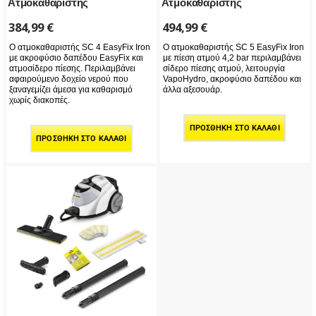
Ατμοκαθαριστής
Ατμοκαθαριστής
384,99
€
494,99
€
Ο ατμοκαθαριστής SC 4 EasyFix Iron
Ο ατμοκαθαριστής SC 5 EasyFix Iron
με ακροφύσιο δαπέδου EasyFix και
με πίεση ατμού 4,2 bar περιλαμβάνει
ατμοσίδερο πίεσης. Περιλαμβάνει
σίδερο πίεσης ατμού, λειτουργία
αφαιρούμενο δοχείο νερού που
VapoHydro, ακροφύσιο δαπέδου και
ξαναγεμίζει άμεσα για καθαρισμό
άλλα αξεσουάρ.
χωρίς διακοπές.
ΠΡΟΣΘΉΚΗ ΣΤΟ ΚΑΛΆΘΙ
ΠΡΟΣΘΉΚΗ ΣΤΟ ΚΑΛΆΘΙ