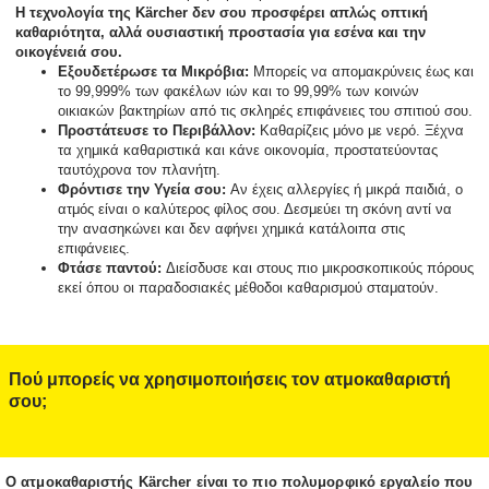
Η τεχνολογία της Kärcher δεν σου προσφέρει απλώς οπτική
καθαριότητα, αλλά ουσιαστική προστασία για εσένα και την
οικογένειά σου.
Εξουδετέρωσε τα Μικρόβια:
Μπορείς να απομακρύνεις έως και
το 99,999% των φακέλων ιών και το 99,99% των κοινών
οικιακών βακτηρίων από τις σκληρές επιφάνειες του σπιτιού σου.
Προστάτευσε το Περιβάλλον:
Καθαρίζεις μόνο με νερό. Ξέχνα
τα χημικά καθαριστικά και κάνε οικονομία, προστατεύοντας
ταυτόχρονα τον πλανήτη.
Φρόντισε την Υγεία σου:
Αν έχεις αλλεργίες ή μικρά παιδιά, ο
ατμός είναι ο καλύτερος φίλος σου. Δεσμεύει τη σκόνη αντί να
την ανασηκώνει και δεν αφήνει χημικά κατάλοιπα στις
επιφάνειες.
Φτάσε παντού:
Διείσδυσε και στους πιο μικροσκοπικούς πόρους
εκεί όπου οι παραδοσιακές μέθοδοι καθαρισμού σταματούν.
Πού μπορείς να χρησιμοποιήσεις τον ατμοκαθαριστή
σου;
Ο ατμοκαθαριστής Kärcher είναι το πιο πολυμορφικό εργαλείο που