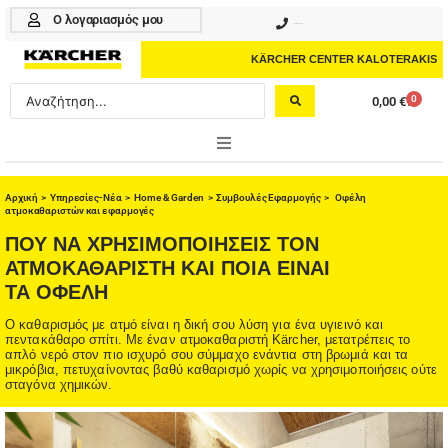
Μετάβαση
Ο λογαριασμός μου
210 4617070
στο
περιεχόμενο
KÄRCHER CENTER KALOTERAKIS
Search
0
0,00
€
Cart
...
ONLINE SHOP
Αρχική
>
Υπηρεσίες-Νέα
>
Home & Garden
>
Συμβουλές Εφαρμογής
> Οφέλη
ατμοκαθαριστών και εφαρμογές
HOME & GARDEN
ΠΟΥ ΝΑ ΧΡΗΣΙΜΟΠΟΙΗΣΕΙΣ ΤΟΝ
ΑΤΜΟΚΑΘΑΡΙΣΤΗ ΚΑΙ ΠΟΙΑ ΕΙΝΑΙ
PROFESSIONAL
ΤΑ ΟΦΕΛΗ
ΑΞΕΣΟΥΑΡ
Ο καθαρισμός με ατμό είναι η δική σου λύση για ένα υγιεινό και
πεντακάθαρο σπίτι. Με έναν ατμοκαθαριστή Kärcher, μετατρέπεις το
ΚΑΘΑΡΙΣΤΙΚΑ
απλό νερό στον πιο ισχυρό σου σύμμαχο ενάντια στη βρωμιά και τα
μικρόβια, πετυχαίνοντας βαθύ καθαρισμό χωρίς να χρησιμοποιήσεις ούτε
σταγόνα χημικών.
ΥΠΗΡΕΣΙΕΣ-ΝΕΑ-ΛΥΣΕΙΣ