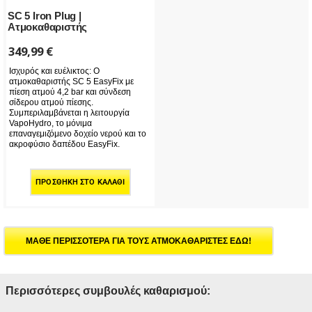
SC 5 Iron Plug |
Ατμοκαθαριστής
349,99
€
Ισχυρός και ευέλικτος: Ο
ατμοκαθαριστής SC 5 EasyFix με
πίεση ατμού 4,2 bar και σύνδεση
σίδερου ατμού πίεσης.
Συμπεριλαμβάνεται η λειτουργία
VapoHydro, το μόνιμα
επαναγεμιζόμενο δοχείο νερού και το
ακροφύσιο δαπέδου EasyFix.
ΠΡΟΣΘΉΚΗ ΣΤΟ ΚΑΛΆΘΙ
ΜΑΘΕ ΠΕΡΙΣΣΟΤΕΡΑ ΓΙΑ ΤΟΥΣ ΑΤΜΟΚΑΘΑΡΙΣΤΕΣ ΕΔΩ!
Περισσότερες συμβουλές καθαρισμού: