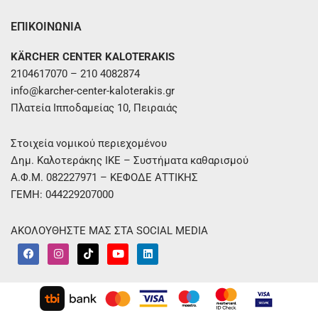
ΕΠΙΚΟΙΝΩΝΙΑ
KÄRCHER CENTER KALOTERAKIS
2104617070 – 210 4082874
info@karcher-center-kaloterakis.gr
Πλατεία Ιπποδαμείας 10, Πειραιάς
Στοιχεία νομικού περιεχομένου
Δημ. Καλοτεράκης ΙΚΕ – Συστήματα καθαρισμού
Α.Φ.Μ. 082227971 – ΚΕΦΟΔΕ ΑΤΤΙΚΗΣ
ΓΕΜΗ: 044229207000
ΑΚΟΛΟΥΘΗΣΤΕ ΜΑΣ ΣΤΑ SOCIAL MEDIA
F
I
T
Y
L
a
n
i
o
i
c
s
k
u
n
e
t
t
t
k
b
a
o
u
e
o
g
k
b
d
o
r
e
i