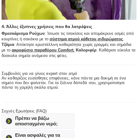
4. Άλλες έξυπνες χρήσεις που θα λατρέψεις
Φρεσκάρισμα Ρούχων
: Ίσιωσε τις τσακίσεις και απομάκρυνε οσμές από
κουρτίνες ή σακάκια με το
σύστημα ατμού κάθετου σιδερώματος
.
Τζάμια
: Απόκτησε κρυστάλλινη καθαριότητα χωρίς γραμμές και σημάδια
με το
ακροφύσιο παραθύρου Comfort.
Καλοριφέρ
: Καθάρισε εύκολα τα
δύσκολα σημεία ανάμεσα στις φέτες.
Συμβουλές για να γίνεις expert στον ατμό
Αν καθαρίζεις ευαίσθητες επιφάνειες, κάνε πάντα μια δοκιμή σε ένα
σημείο που δεν φαίνεται. Για τα ξύλινα δάπεδά σου, χρησιμοποίησε
πάντα τη χαμηλή σκάλα ατμού.
Συχνές Ερωτήσεις (FAQ)
Πρέπει να βάζω
αποσταγμένο νερό;
Είναι ασφαλές για τα