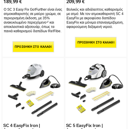
189,99
€
209,99
€
Ο SC 3 Easy Fix Go!Further είναι ένας
Βολικός και αδιάλειπτος καθαρισμός
ατμοκαθαριστής σε μαύρο χρώμα, σε
με ατμό: Με τον ατμοκαθαριστή SC 4
περιορισμένη έκδοση, με 35%
EasyFix με ακροφύσιο δαπέδου
ανακυκλωμένο περιεχόμενο⁴⁾ και
EasyFix και μόνιμα επαναγεμιζόμενη,
αποκλειστικά αξεσουάρ, όπως τα
αφαιρούμενη δεξαμενή νερού.
πανιά καθαρισμού δαπέδων Re!Fibe.
ΠΡΟΣΘΉΚΗ ΣΤΟ ΚΑΛΆΘΙ
ΠΡΟΣΘΉΚΗ ΣΤΟ ΚΑΛΆΘΙ
SC 4 EasyFix Iron |
SC 5 EasyFix Iron |