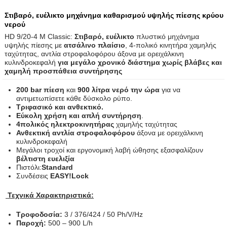
Στιβαρό, ευέλικτο μηχάνημα καθαρισμού υψηλής πίεσης κρύου
νερού
HD 9/20-4 M Classic:
Στιβαρό, ευέλικτο
πλυστικό μηχάνημα
υψηλής πίεσης με
ατσάλινο πλαίσιο
, 4-πολικό κινητήρα χαμηλής
ταχύτητας, αντλία στροφαλοφόρου άξονα με ορειχάλκινη
κυλινδροκεφαλή
για μεγάλο χρονικό διάστημα χωρίς βλάβες και
χαμηλή προσπάθεια συντήρησης
200 bar πίεση
και
900 λίτρα νερό την ώρα
για να
αντιμετωπίσετε κάθε δύσκολο ρύπο.
Τριφασικό και ανθεκτικό.
Εύκολη χρήση και απλή συντήρηση
.
4πολικός ηλεκτροκινητήρας
χαμηλής ταχύτητας
Ανθεκτική αντλία στροφαλοφόρου
άξονα με ορειχάλκινη
κυλινδροκεφαλή
Μεγάλοι τροχοί και εργονομική λαβή ώθησης εξασφαλίζουν
βέλτιστη ευελιξία
Πιστόλι:
Standard
Συνδέσεις
EASY!Lock
Τεχνικά Χαρακτηριστικά:
Τροφοδοσία
:
3 / 376/424 / 50 Ph/V/Hz
Παροχή:
500 – 900 L/h