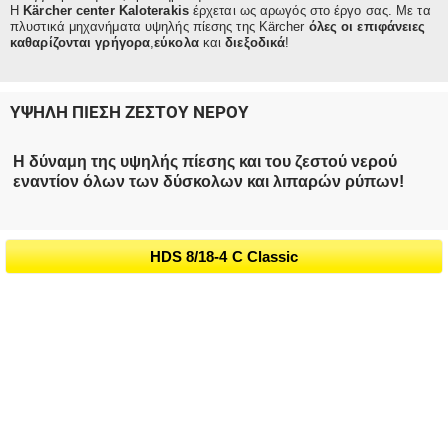
Η
Kärcher center Kaloterakis
έρχεται ως αρωγός στο έργο σας. Με τα
πλυστικά μηχανήματα υψηλής πίεσης της Kärcher
όλες οι επιφάνειες
καθαρίζονται
γρήγορα
,
εύκολα
και
διεξοδικά
!
ΥΨΗΛΗ ΠΙΕΣΗ ΖΕΣΤΟΥ ΝΕΡΟΥ
Η δύναμη της υψηλής πίεσης και του ζεστού νερού
εναντίον όλων των δύσκολων και λιπαρών ρύπων!
HDS 8/18-4 C Classic