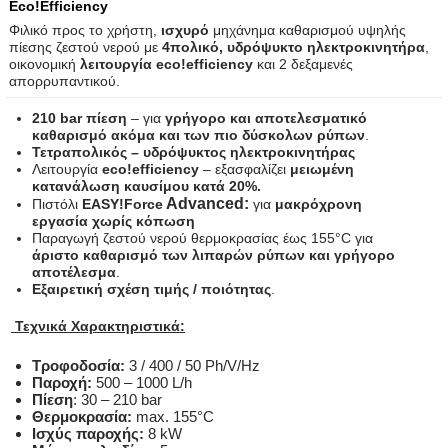
Eco!Efficiency
Φιλικό προς το χρήστη,
ισχυρό
μηχάνημα καθαρισμού υψηλής
πίεσης ζεστού νερού με
4πολικό, υδρόψυκτο ηλεκτροκινητήρα
,
οικονομική
λειτουργία eco!efficiency
και 2 δεξαμενές
απορρυπαντικού.
210 bar πίεση
– για
γρήγορο και αποτελεσματικό
καθαρισμό ακόμα και των πιο δύσκολων ρύπων
.
Τετραπολικός – υδρόψυκτος ηλεκτροκινητήρας
Λειτουργία
eco!efficiency
– εξασφαλίζει
μειωμένη
κατανάλωση καυσίμου κατά 20%.
Advanced:
Πιστόλι
EASY!Force
για
μακρόχρονη
εργασία χωρίς κόπωση
Παραγωγή ζεστού νερού θερμοκρασίας έως 155°C για
άριστο καθαρισμό των λιπαρών ρύπων και γρήγορο
αποτέλεσμα
.
Εξαιρετική σχέση τιμής / ποιότητας
.
Τεχνικά Χαρακτηριστικά:
Τροφοδοσία
:
3 / 400 / 50 Ph/V/Hz
Παροχή:
500 – 1000 L/h
Πίεση
:
30 – 210 bar
Θερμοκρασία:
max. 155°C
Ισχύς παροχής:
8 kW