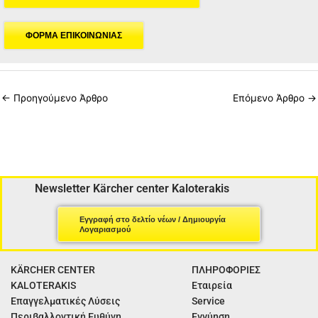
ΦΟΡΜΑ ΕΠΙΚΟΙΝΩΝΙΑΣ
←
Προηγούμενο Άρθρο
Επόμενο Άρθρο
→
Newsletter Kärcher center Kaloterakis
Εγγραφή στο δελτίο νέων / Δημιουργία
Λογαριασμού
KÄRCHER CENTER
ΠΛΗΡΟΦΟΡΙΕΣ
KALOTERAKIS
Εταιρεία
Επαγγελματικές Λύσεις
Service
Περιβαλλοντική Ευθύνη
Εγγύηση