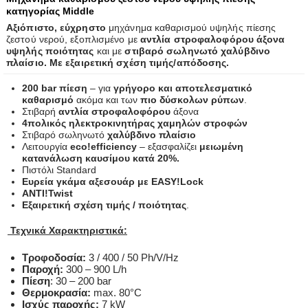
κατηγορίας Middle
Αξιόπιστο, εύχρηστο
μηχάνημα καθαρισμού υψηλής πίεσης
ζεστού νερού, εξοπλισμένο με
αντλία στροφαλοφόρου άξονα
υψηλής ποιότητας
και με
στιβαρό σωληνωτό χαλύβδινο
πλαίσιο. Μ
ε
εξαιρετική σχέση τιμής/απόδοσης.
200 bar πίεση
– για
γρήγορο και αποτελεσματικό
καθαρισμό
ακόμα και των
πιο δύσκολων ρύπων
.
Στιβαρή
αντλία στροφαλοφόρου
άξονα
4πολικός ηλεκτροκινητήρας χαμηλών στροφών
Στιβαρό σωληνωτό
χαλύβδινο πλαίσιο
Λειτουργία
eco!efficiency
– εξασφαλίζει
μειωμένη
κατανάλωση καυσίμου κατά 20%.
Πιστόλι Standard
Ευρεία γκάμα αξεσουάρ με
EASY!Lock
ANTI!Twist
Εξαιρετική σχέση τιμής / ποιότητας
.
Τεχνικά Χαρακτηριστικά:
Τροφοδοσία
:
3 / 400 / 50 Ph/V/Hz
Παροχή:
300 – 900 L/h
Πίεση
:
30 – 200 bar
Θερμοκρασία:
max. 80°C
Ισχύς παροχής:
7 kW