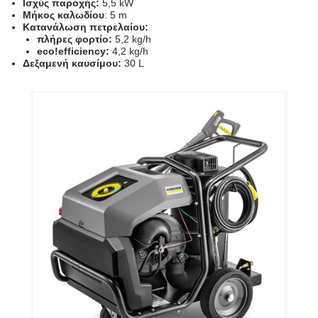
Ισχύς παροχής:
5,5 kW
Μήκος καλωδίου
: 5 m
Κατανάλωση πετρελαίου:
πλήρες φορτίο:
5,2 kg/h
eco!efficiency:
4,2 kg/h
Δεξαμενή καυσίμου:
30 L