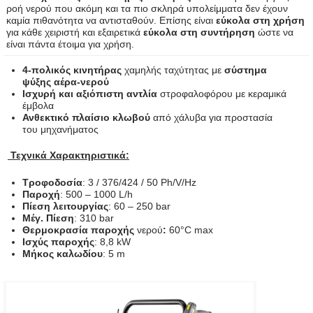
ροή νερού που ακόμη και τα πιο σκληρά υπολείμματα δεν έχουν
καμία πιθανότητα να αντισταθούν. Επίσης είναι
εύκολα στη χρήση
για κάθε χειριστή και εξαιρετικά
εύκολα στη συντήρηση
ώστε να
είναι πάντα έτοιμα για χρήση.
4-πολικός κινητήρας
χαμηλής ταχύτητας με
σύστημα
ψύξης αέρα-νερού
Ισχυρή και αξιόπιστη αντλία
στροφαλοφόρου με κεραμικά
έμβολα
Ανθεκτικό πλαίσιο κλωβού
από χάλυβα για προστασία
του μηχανήματος
Τεχνικά Χαρακτηριστικά:
Τροφοδοσία
: 3 / 376/424 / 50 Ph/V/Hz
Παροχή
: 500 – 1000 L/h
Πίεση λειτουργίας
: 60 – 250 bar
Μέγ. Πίεση
: 310 bar
Θερμοκρασία παροχής
νερού
:
60°C max
Ισχύς παροχής
: 8,8 kW
Μήκος καλωδίου
: 5 m