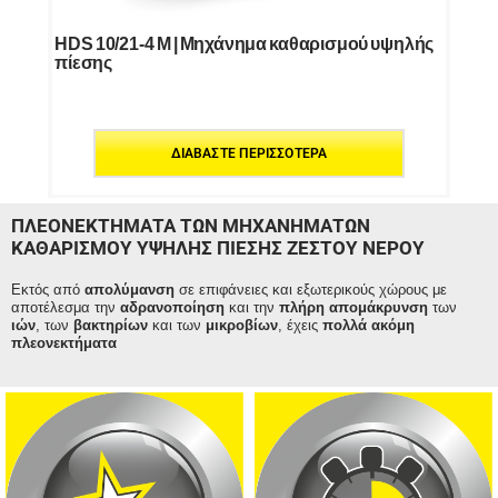
HDS 10/21-4 M | Μηχάνημα καθαρισμού υψηλής
πίεσης
ΔΙΑΒΆΣΤΕ ΠΕΡΙΣΣΌΤΕΡΑ
ΠΛΕΟΝΕΚΤΉΜΑΤΑ ΤΩΝ ΜΗΧΑΝΗΜΆΤΩΝ
ΚΑΘΑΡΙΣΜΟΎ ΥΨΗΛΉΣ ΠΊΕΣΗΣ ΖΕΣΤΟΎ ΝΕΡΟΎ
Εκτός από
απολύμανση
σε επιφάνειες και εξωτερικούς χώρους με
αποτέλεσμα την
αδρανοποίηση
και την
πλήρη απομάκρυνση
των
ιών
, των
βακτηρίων
και των
μικροβίων
, έχεις
πολλά ακόμη
πλεονεκτήματα