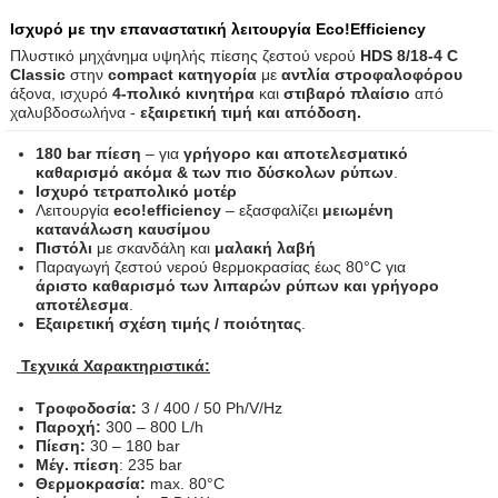
Ισχυρό με την επαναστατική λειτουργία Eco!Efficiency
Πλυστικό μηχάνημα υψηλής πίεσης ζεστού νερού
HDS 8/18-4 C
Classic
στην
compact κατηγορία
με
αντλία στροφαλοφόρου
άξονα, ισχυρό
4-πολικό κινητήρα
και
στιβαρό πλαίσιο
από
χαλυβδοσωλήνα -
εξαιρετική τιμή και απόδοση.
180 bar πίεση
– για
γρήγορο και αποτελεσματικό
καθαρισμό ακόμα & των πιο δύσκολων ρύπων
.
Ισχυρό τετραπολικό
μοτέρ
Λειτουργία
eco!efficiency
– εξασφαλίζει
μειωμένη
κατανάλωση καυσίμου
Πιστόλι
με σκανδάλη και
μαλακή λαβή
Παραγωγή ζεστού νερού θερμοκρασίας έως 80°C για
άριστο καθαρισμό των λιπαρών ρύπων και γρήγορο
αποτέλεσμα
.
Εξαιρετική σχέση τιμής / ποιότητας
.
Τεχνικά Χαρακτηριστικά:
Τροφοδοσία
:
3 / 400 / 50 Ph/V/Hz
Παροχή:
300 – 800 L/h
Πίεση:
30 – 180 bar
Μέγ. πίεση
: 235 bar
Θερμοκρασία:
max. 80°C