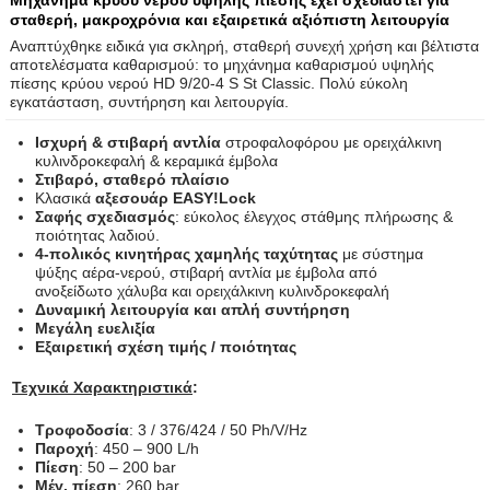
Μηχάνημα κρύου νερού υψηλής πίεσης έχει σχεδιαστεί για
σταθερή, μακροχρόνια και εξαιρετικά αξιόπιστη λειτουργία
Αναπτύχθηκε ειδικά για σκληρή, σταθερή συνεχή χρήση και βέλτιστα
αποτελέσματα καθαρισμού: το μηχάνημα καθαρισμού υψηλής
πίεσης κρύου νερού HD 9/20-4 S St Classic. Πολύ εύκολη
εγκατάσταση, συντήρηση και λειτουργία.
Ισχυρή & στιβαρή αντλία
στροφαλοφόρου με ορειχάλκινη
κυλινδροκεφαλή & κεραμικά έμβολα
Στιβαρό, σταθερό πλαίσιο
Κλασικά
αξεσουάρ EASY!Lock
Σαφής σχεδιασμός
: εύκολος έλεγχος στάθμης πλήρωσης &
ποιότητας λαδιού.
4-πολικός κινητήρας χαμηλής ταχύτητας
με σύστημα
ψύξης αέρα-νερού, στιβαρή αντλία με έμβολα από
ανοξείδωτο χάλυβα και ορειχάλκινη κυλινδροκεφαλή
Δυναμική λειτουργία και απλή συντήρηση
Μεγάλη ευελιξία
Εξαιρετική σχέση τιμής / ποιότητας
Τεχνικά Χαρακτηριστικά
:
Τροφοδοσία
: 3 / 376/424 / 50 Ph/V/Hz
Παροχή
: 450 – 900 L/h
Πίεση
: 50 – 200 bar
Μέγ. πίεση
: 260 bar