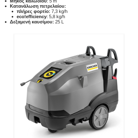
Μήκος καλωδίου
: 5 m
Κατανάλωση πετρελαίου:
πλήρες φορτίο:
7,3 kg/h
eco!efficiency
: 5,8 kg/h
Δεξαμενή καυσίμου:
25 L