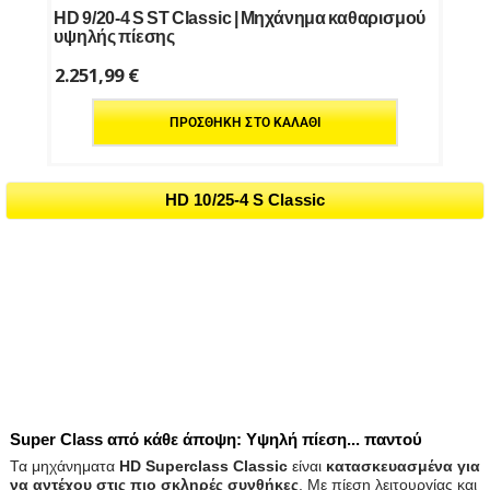
HD 9/20-4 S ST Classic | Μηχάνημα καθαρισμού
υψηλής πίεσης
2.251,99
€
ΠΡΟΣΘΉΚΗ ΣΤΟ ΚΑΛΆΘΙ
HD 10/25-4 S Classic
Super Class από κάθε άποψη: Υψηλή πίεση... παντού
Τα μηχάνηματα
HD Superclass Classic
είναι
κατασκευασμένα για
να αντέχου στις πιο σκληρές συνθήκες
. Με πίεση λειτουργίας και