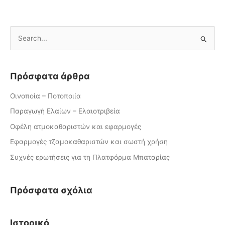
Α
ν
α
Πρόσφατα άρθρα
ζ
ή
Οινοποία – Ποτοποιία
τ
Παραγωγή Ελαίων – Ελαιοτριβεία
η
Οφέλη ατμοκαθαριστών και εφαρμογές
σ
Εφαρμογές τζαμοκαθαριστών και σωστή χρήση
η
Συχνές ερωτήσεις για τη Πλατφόρμα Μπαταρίας
γ
ι
Πρόσφατα σχόλια
α
:
Ιστορικό