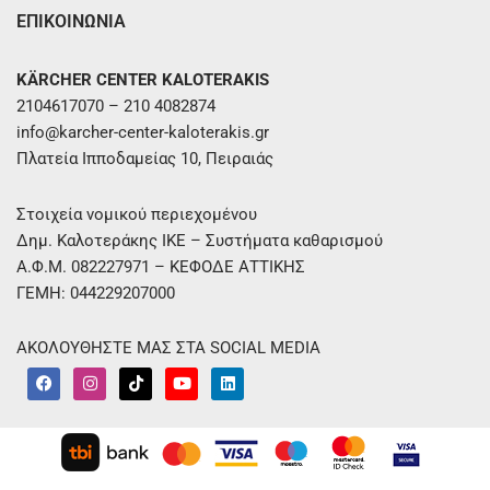
ΕΠΙΚΟΙΝΩΝΙΑ
KÄRCHER CENTER KALOTERAKIS
2104617070 – 210 4082874
info@karcher-center-kaloterakis.gr
Πλατεία Ιπποδαμείας 10, Πειραιάς
Στοιχεία νομικού περιεχομένου
Δημ. Καλοτεράκης ΙΚΕ – Συστήματα καθαρισμού
Α.Φ.Μ. 082227971 – ΚΕΦΟΔΕ ΑΤΤΙΚΗΣ
ΓΕΜΗ: 044229207000
ΑΚΟΛΟΥΘΗΣΤΕ ΜΑΣ ΣΤΑ SOCIAL MEDIA
F
I
T
Y
L
a
n
i
o
i
c
s
k
u
n
e
t
t
t
k
b
a
o
u
e
o
g
k
b
d
o
r
e
i
k
a
n