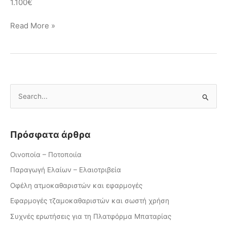
1.100€
Read More »
Α
ν
α
Πρόσφατα άρθρα
ζ
ή
Οινοποία – Ποτοποιία
τ
Παραγωγή Ελαίων – Ελαιοτριβεία
η
Οφέλη ατμοκαθαριστών και εφαρμογές
σ
Εφαρμογές τζαμοκαθαριστών και σωστή χρήση
η
Συχνές ερωτήσεις για τη Πλατφόρμα Μπαταρίας
γ