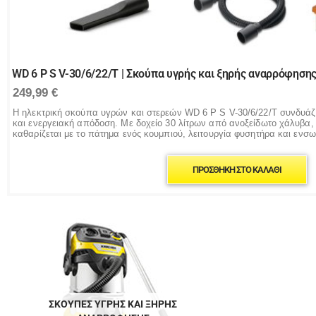
WD 6 P S V-30/6/22/T | Σκούπα υγρής και ξηρής αναρρόφηση
249,99
€
Η ηλεκτρική σκούπα υγρών και στερεών WD 6 P S V-30/6/22/T συνδυάζ
και ενεργειακή απόδοση. Με δοχείο 30 λίτρων από ανοξείδωτο χάλυβα,
καθαρίζεται με το πάτημα ενός κουμπιού, λειτουργία φυσητήρα και ενσ
ΠΡΟΣΘΉΚΗ ΣΤΟ ΚΑΛΆΘΙ
ΣΚΟΎΠΕΣ ΥΓΡΉΣ ΚΑΙ ΞΗΡΉΣ