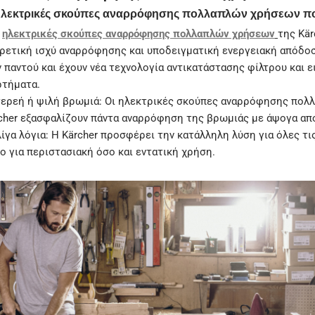
ς ηλεκτρικές σκούπες αναρρόφησης πολλαπλών χρήσεων π
ς
ηλεκτρικές σκούπες αναρρόφησης πολλαπλών χρήσεων
της Kär
ρετική ισχύ αναρρόφησης και υποδειγματική ενεργειακή απόδοσ
παντού και έχουν νέα τεχνολογία αντικατάστασης φίλτρου και ε
ρτήματα.
 στερεή ή ψιλή βρωμιά: Οι ηλεκτρικές σκούπες αναρρόφησης πολ
cher εξασφαλίζουν πάντα αναρρόφηση της βρωμιάς με άψογα α
ίγα λόγια: Η Kärcher προσφέρει την κατάλληλη λύση για όλες τις
ο για περιστασιακή όσο και εντατική χρήση.