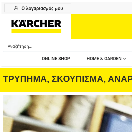
Μετάβαση
Ο λογαριασμός μου
στο
περιεχόμενο
Search
...
ONLINE SHOP
HOME & GARDEN
ΤΡΥΠΗΜΑ, ΣΚΟΥΠΙΣΜΑ, ΑΝ