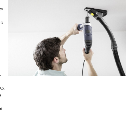
ον
DC
ς
λο.
α
πί