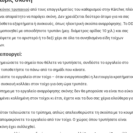
κόνης τρυπανιού
από τους επαγγελματίες του καθαρισμού στην Kärcher, πλέ
ναι απαραίτητο να παράγει σκόνη. Δεν χρειάζεται δεύτερο άτομο για να σας
όσθετα εξαρτήματα ή συσκευές, όπως ηλεκτρική σκούπα αναρρόφησης. Το D
ιμοποιηθεί με οποιοδήποτε τρυπάνι (μεγ. διάμετρος αρίδας 10 χιλ.) και σας
έψετε με το αριστερό ή το δεξί χέρι σε όλα τα συνηθισμένα είδη τοίχων
ων.
ειτουργεί:
ημειώσετε το σημείο που θέλετε να τρυπήσετε, συνδέστε το εργαλείο στο
ι τοποθετήστε το πάνω από το σημάδι που κάνατε.
πιέστε το εργαλείο στον τοίχο – όταν ενεργοποιηθεί η λειτουργία κρατήματο
 συσκευή κολλάει στον τοίχο για όση ώρα τρυπάτε.
ύπημα με το εργαλείο αναρρόφησης σκόνης δεν θα μπορούσε να είναι πιο εύκο
ένει κολλημένη στον τοίχοι κι έτσι, έχετε και τα δυο σας χέρια ελεύθερα γι
όταν τελειώσετε το τρύπημα, απλώς απελευθερώστε τη σκούπα με το κουμ
 απομακρύνετε το εργαλείο από τον τοίχο. Ο χώρος όπου τρυπήσατε είναι
κόνη έχει συλλεχθεί.