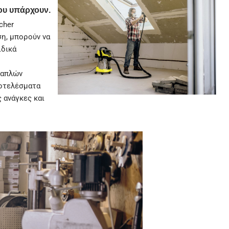
ου υπάρχουν.
cher
η, μπορούν να
ιδικά
λαπλών
ποτελέσματα
 ανάγκες και