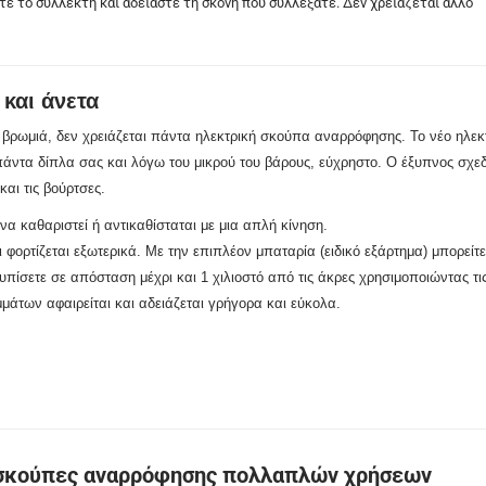
ξτε το συλλέκτη και αδειάστε τη σκόνη που συλλέξατε. Δεν χρειάζεται άλλο
και άνετα
η βρωμιά, δεν χρειάζεται πάντα ηλεκτρική σκούπα αναρρόφησης. Το νέο ηλ
πάντα δίπλα σας και λόγω του μικρού του βάρους, εύχρηστο. Ο έξυπνος σχεδ
αι τις βούρτσες.
 να καθαριστεί ή αντικαθίσταται με μια απλή κίνηση.
ι φορτίζεται εξωτερικά. Με την επιπλέον μπαταρία (ειδικό εξάρτημα) μπορείτ
υπίσετε σε απόσταση μέχρι και 1 χιλιοστό από τις άκρες χρησιμοποιώντας τι
μάτων αφαιρείται και αδειάζεται γρήγορα και εύκολα.
σκούπες αναρρόφησης πολλαπλών χρήσεων