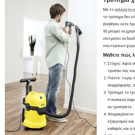
Με το
συλλέκτη σ
το τρύπημα δεν εί
βοηθήσει ούτε πρ
50 μπορεί να χρησ
επιτρέπει να δουλ
εσωτερικών χώρ
Μάθετε πώς λ
Στόχος: Αφού σ
τρυπάνι σας κα
Πιέστε: τώρα, 
αναρρόφησης, η
Τρύπημα: το τρ
Η συσκευή παραμ
να τρυπήσετε.
Απομακρύνετε: 
εξαερισμού και
καθαρός και η σ