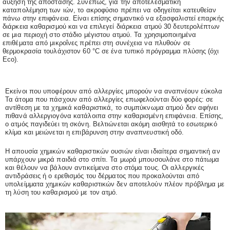
αύξηση της απόστασης. Συνεπώς, για την αποτελεσματική
καταπολέμηση των ιών, το ακροφύσιο πρέπει να οδηγείται κατευθείαν
πάνω στην επιφάνεια. Είναι επίσης σημαντικό να εξασφαλιστεί επαρκής
διάρκεια καθαρισμού και να επιλεγεί διάρκεια ατμού 30 δευτερολέπτων
σε μια περιοχή στο στάδιο μέγιστου ατμού. Τα χρησιμοποιημένα
επιθέματα από μικροΐνες πρέπει στη συνέχεια να πλυθούν σε
θερμοκρασία τουλάχιστον 60 °C σε ένα τυπικό πρόγραμμα πλύσης (όχι
Eco).
Εκείνοι που υποφέρουν από αλλεργίες μπορούν να αναπνέουν εύκολα
Τα άτομα που πάσχουν από αλλεργίες επωφελούνται δύο φορές: σε
αντίθεση με τα χημικά καθαριστικά, το συμπύκνωμα ατμού δεν αφήνει
πιθανά αλλεργιογόνα κατάλοιπα στην καθαρισμένη επιφάνεια. Επίσης,
ο ατμός παγιδεύει τη σκόνη. Βελτιώνεται ακόμη αισθητά το εσωτερικό
κλίμα και μειώνεται η επιβάρυνση στην αναπνευστική οδό.
Η απουσία χημικών καθαριστικών ουσιών είναι ιδιαίτερα σημαντική αν
υπάρχουν μικρά παιδιά στο σπίτι. Τα μωρά μπουσουλάνε στο πάτωμα
και θέλουν να βάλουν αντικείμενα στο στόμα τους. Οι αλλεργικές
αντιδράσεις ή ο ερεθισμός του δέρματος που προκαλούνται από
υπολείμματα χημικών καθαριστικών δεν αποτελούν πλέον πρόβλημα με
τη λύση του καθαρισμού με τον ατμό.