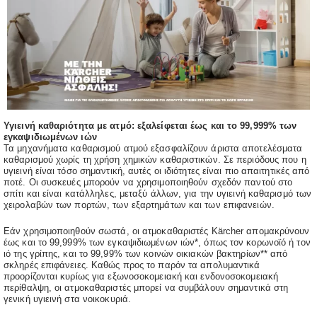
Υγιεινή καθαριότητα με ατμό: εξαλείφεται έως και το 99,999% των
εγκαψιδιωμένων ιών
Τα μηχανήματα καθαρισμού ατμού εξασφαλίζουν άριστα αποτελέσματα
καθαρισμού χωρίς τη χρήση χημικών καθαριστικών. Σε περιόδους που η
υγιεινή είναι τόσο σημαντική, αυτές οι ιδιότητες είναι πιο απαιτητικές από
ποτέ. Οι συσκευές μπορούν να χρησιμοποιηθούν σχεδόν παντού στο
σπίτι και είναι κατάλληλες, μεταξύ άλλων, για την υγιεινή καθαρισμό των
χειρολαβών των πορτών, των εξαρτημάτων και των επιφανειών.
Εάν χρησιμοποιηθούν σωστά, οι ατμοκαθαριστές Kärcher απομακρύνουν
έως και το 99,999% των εγκαψιδιωμένων ιών*, όπως τον κορωνοϊό ή τον
ιό της γρίπης, και το 99,99% των κοινών οικιακών βακτηρίων** από
σκληρές επιφάνειες. Καθώς προς το παρόν τα απολυμαντικά
προορίζονται κυρίως για εξωνοσοκομειακή και ενδονοσοκομειακή
περίθαλψη, οι ατμοκαθαριστές μπορεί να συμβάλουν σημαντικά στη
γενική υγιεινή στα νοικοκυριά.