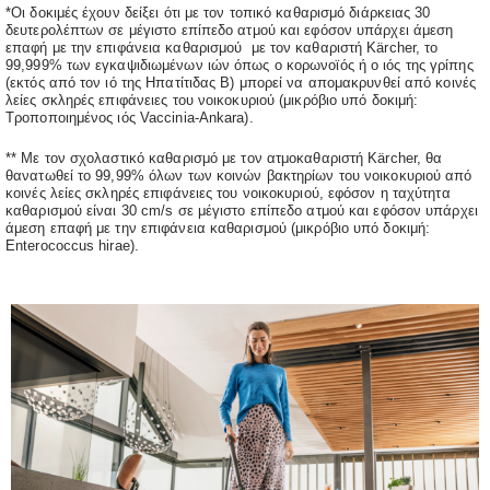
*Οι δοκιμές έχουν δείξει ότι με τον τοπικό καθαρισμό διάρκειας 30
δευτερολέπτων σε μέγιστο επίπεδο ατμού και εφόσον υπάρχει άμεση
επαφή με την επιφάνεια καθαρισμού με τον καθαριστή Kärcher, το
99,999% των εγκαψιδιωμένων ιών όπως ο κορωνοϊός ή ο ιός της γρίπης
(εκτός από τον ιό της Ηπατίτιδας Β) μπορεί να απομακρυνθεί από κοινές
λείες σκληρές επιφάνειες του νοικοκυριού (μικρόβιο υπό δοκιμή:
Τροποποιημένος ιός Vaccinia-Ankara).
** Με τον σχολαστικό καθαρισμό με τον ατμοκαθαριστή Kärcher, θα
θανατωθεί το 99,99% όλων των κοινών βακτηρίων του νοικοκυριού από
κοινές λείες σκληρές επιφάνειες του νοικοκυριού, εφόσον η ταχύτητα
καθαρισμού είναι 30 cm/s σε μέγιστο επίπεδο ατμού και εφόσον υπάρχει
άμεση επαφή με την επιφάνεια καθαρισμού (μικρόβιο υπό δοκιμή:
Enterococcus hirae).