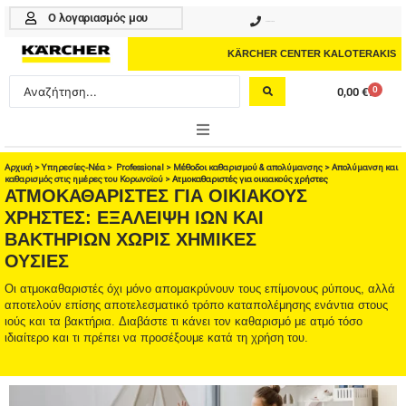
Μετάβαση
Ο λογαριασμός μου
210 4617070
στο
περιεχόμενο
KÄRCHER CENTER KALOTERAKIS
Search
0
0,00
€
Cart
...
ONLINE SHOP
Αρχική
>
Υπηρεσίες-Νέα
>
Professional
>
Μέθοδοι καθαρισμού & απολύμανσης
>
Απολύμανση και
καθαρισμός στις ημέρες του Κορωνοϊού
>
Ατμοκαθαριστές για οικιακούς χρήστες
ΑΤΜΟΚΑΘΑΡΙΣΤΈΣ ΓΙΑ ΟΙΚΙΑΚΟΎΣ
HOME & GARDEN
ΧΡΉΣΤΕΣ: ΕΞΆΛΕΙΨΗ ΙΏΝ ΚΑΙ
ΒΑΚΤΗΡΊΩΝ ΧΩΡΊΣ ΧΗΜΙΚΈΣ
PROFESSIONAL
ΟΥΣΊΕΣ
ΑΞΕΣΟΥΑΡ
Οι ατμοκαθαριστές όχι μόνο απομακρύνουν τους επίμονους ρύπους, αλλά
αποτελούν επίσης αποτελεσματικό τρόπο καταπολέμησης ενάντια στους
ΚΑΘΑΡΙΣΤΙΚΑ
ιούς και τα βακτήρια. Διαβάστε τι κάνει τον καθαρισμό με ατμό τόσο
ιδιαίτερο και τι πρέπει να προσέξουμε κατά τη χρήση του.
ΥΠΗΡΕΣΙΕΣ-ΝΕΑ-ΛΥΣΕΙΣ