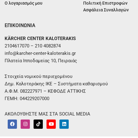
Ο λογαριασμός μου
Πολιτική Επιστροφών
Ασφάλεια Συναλλαγών
ΕΠΙΚΟΙΝΩΝΙΑ
KÄRCHER CENTER KALOTERAKIS
2104617070 – 210 4082874
info@karcher-center-kaloterakis.gr
Πλατεία Ιπποδαμείας 10, Πειραιάς
Στοιχεία νομικού περιεχομένου
Δημ. Καλοτεράκης ΙΚΕ – Συστήματα καθαρισμού
Α.Φ.Μ. 082227971 – ΚΕΦΟΔΕ ΑΤΤΙΚΗΣ
ΓΕΜΗ: 044229207000
ΑΚΟΛΟΥΘΗΣΤΕ ΜΑΣ ΣΤΑ SOCIAL MEDIA
F
I
T
Y
L
a
n
i
o
i
c
s
k
u
n
e
t
t
t
k