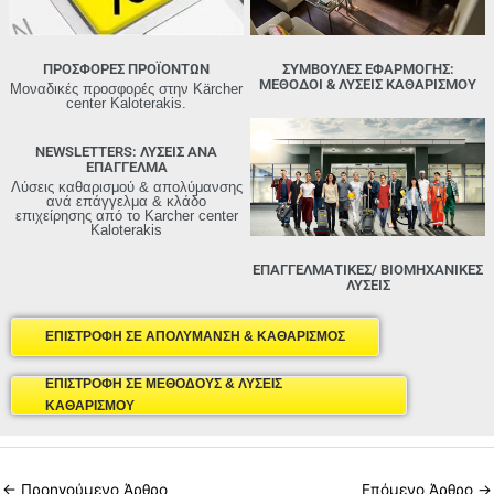
ΠΡΟΣΦΟΡΕΣ ΠΡΟΪΟΝΤΩΝ
ΣΥΜΒΟΥΛΕΣ ΕΦΑΡΜΟΓΗΣ:
ΜΈΘΟΔΟΙ & ΛΎΣΕΙΣ ΚΑΘΑΡΙΣΜΟΎ
Μοναδικές προσφορές στην Kärcher
center Kaloterakis.
NEWSLETTERS: ΛΥΣΕΙΣ ΑΝΑ
ΕΠΑΓΓΕΛΜΑ
Λύσεις καθαρισμού & απολύμανσης
ανά επάγγελμα & κλάδο
επιχείρησης από τo Karcher center
Kaloterakis
ΕΠΑΓΓΕΛΜΑΤΙΚΕΣ/ ΒΙΟΜΗΧΑΝΙΚΕΣ
ΛΥΣΕΙΣ
ΕΠΙΣΤΡΟΦΗ ΣΕ ΑΠΟΛΥΜΑΝΣΗ & ΚΑΘΑΡΙΣΜΟΣ
ΕΠΙΣΤΡΟΦΗ ΣΕ ΜΕΘΟΔΟΥΣ & ΛΥΣΕΙΣ
ΚΑΘΑΡΙΣΜΟΥ
←
Προηγούμενο Άρθρο
Επόμενο Άρθρο
→