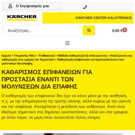
Μετάβαση
Ο λογαριασμός μου
210 4617070
στο
περιεχόμενο
KÄRCHER CENTER KALOTERAKIS
Search
0
0,00
€
Cart
...
ONLINE SHOP
Αρχική
>
Υπηρεσίες-Νέα
>
Professional
>
Μέθοδοι καθαρισμού & απολύμανσης
>
Απολύμανση και
καθαρισμός στις ημέρες του Κορωνοϊού
>
Καθαρισμός επιφανειών για προστασία έναντι των
μολύνσεων δια επαφής
HOME & GARDEN
ΚΑΘΑΡΙΣΜΌΣ ΕΠΙΦΑΝΕΙΏΝ ΓΙΑ
ΠΡΟΣΤΑΣΊΑ ΈΝΑΝΤΙ ΤΩΝ
PROFESSIONAL
ΜΟΛΎΝΣΕΩΝ ΔΙΑ ΕΠΑΦΉΣ
ΑΞΕΣΟΥΑΡ
Ο καθαρισμός των επιφανειών δεν έχει να κάνει μόνο με την αισθητική,
π.χ. με την απομάκρυνση της ορατής σκόνης, αλλά κυρίως με την υγιεινή
και την ασφάλεια. Αποτρέπεται η μετάδοση των ασθενειών. Αυτό είναι
ΚΑΘΑΡΙΣΤΙΚΑ
ιδιαίτερα σημαντικό στις δημόσιες εγκαταστάσεις, αλλά και στα γραφεία,
με άλλα λόγια, σε μέρη όπου συναντιέται πολύς κόσμος.
ΥΠΗΡΕΣΙΕΣ-ΝΕΑ-ΛΥΣΕΙΣ