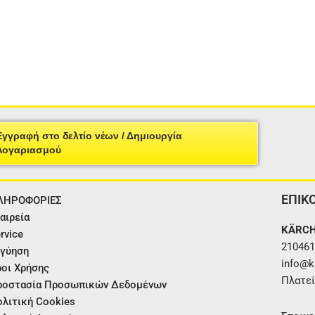
Εγγραφή στο δελτίο νέων / Δημιουργία
Λογαριασμού
ΕΠΙΚ
ΛΗΡΟΦΟΡΙΕΣ
αιρεία
KÄRCH
rvice
210461
γύηση
info@ka
οι Χρήσης
Πλατεί
ροστασία Προσωπικών Δεδομένων
λιτική Cookies