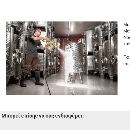
Μετ
Μετ
δια
καθ
Για
υπο
Μπορεί επίσης να σας ενδιαφέρει: