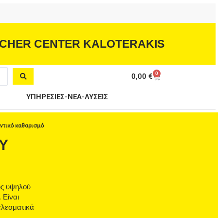
CHER CENTER KALOTERAKIS
0
Cart
0,00
€
ΥΠΗΡΕΣΙΕΣ-ΝΕΑ-ΛΥΣΕΙΣ
ντικό καθαρισμό
Ύ
ός υψηλού
 Είναι
ελεσματικά