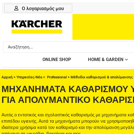
Μετάβαση
Ο λογαριασμός μου
στο
περιεχόμενο
Search
...
ONLINE SHOP
HOME & GARDEN
Αρχική
>
Υπηρεσίες-Νέα
>
Professional
>
Μέθοδοι καθαρισμού & απολύμανσης
ΜΗΧΑΝΉΜΑΤΑ ΚΑΘΑΡΙΣΜΟΎ Υ
ΓΙΑ ΑΠΟΛΥΜΑΝΤΙΚΌ ΚΑΘΑΡΙ
Αυτός ο εντατικός και σχολαστικός καθαρισμός με μηχανήματα κ
επιπέδου υγιεινής. Αυτά τα μηχανήματα μπορούν να χρησιμοποιη
ιδιαίτερα χρήσιμα κατά τον καθαρισμό και την απολύμανση μεγάλ
απέναντι σε μικρόβια, βακτήρια και ιούς.