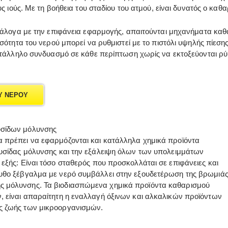
υς ιούς. Με τη βοήθεια του σταδίου του ατμού, είναι δυνατός ο κ
άλογα με την επιφάνεια εφαρμογής, απαιτούνται μηχανήματα καθα
σότητα του νερού μπορεί να ρυθμιστεί με το πιστόλι υψηλής πίεσης
τάλληλο συνδυασμό σε κάθε περίπτωση χωρίς να εκτοξεύονται ρύ
Υ ΝΕΡΟΥ
υσίδων μόλυνσης
α πρέπει να εφαρμόζονται και κατάλληλα χημικά προϊόντα
λυσίδας μόλυνσης και την εξάλειψη όλων των υπολειμμάτων
εξής: Είναι τόσο σταθερός που προσκολλάται σε επιφάνειες και
ουθο ξέβγαλμα με νερό συμβάλλει στην εξουδετέρωση της βρωμιά
ς μόλυνσης. Τα βιοδιασπώμενα χημικά προϊόντα καθαρισμού
, είναι απαραίτητη η εναλλαγή όξινων και αλκαλικών προϊόντων
ς ζωής των μικροοργανισμών.