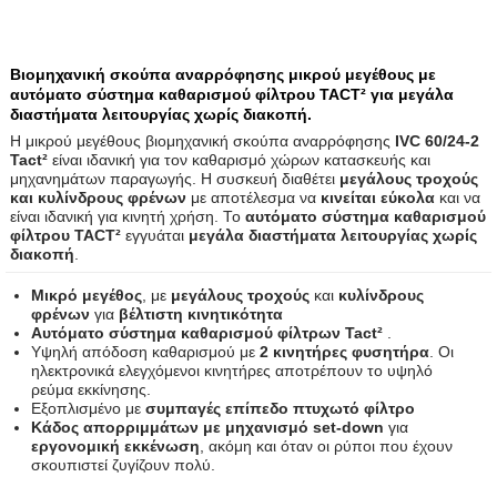
Βιομηχανική σκούπα αναρρόφησης μικρού μεγέθους με
αυτόματο σύστημα καθαρισμού φίλτρου TACT² για μεγάλα
διαστήματα λειτουργίας χωρίς διακοπή.
Η μικρού μεγέθους βιομηχανική σκούπα αναρρόφησης
IVC 60/24-2
Tact²
είναι ιδανική για τον καθαρισμό χώρων κατασκευής και
μηχανημάτων παραγωγής. Η συσκευή διαθέτει
μεγάλους τροχούς
και κυλίνδρους φρένων
με αποτέλεσμα να
κινείται εύκολα
και να
είναι ιδανική για κινητή χρήση. Το
αυτόματο σύστημα καθαρισμού
φίλτρου TACT²
εγγυάται
μεγάλα διαστήματα λειτουργίας χωρίς
διακοπή
.
Μικρό μεγέθος
, με
μεγάλους τροχούς
και
κυλίνδρους
φρένων
για
βέλτιστη κινητικότητα
Αυτόματο σύστημα καθαρισμού φίλτρων Tact²
.
Υψηλή απόδοση καθαρισμού με
2 κινητήρες φυσητήρα
. Οι
ηλεκτρονικά ελεγχόμενοι κινητήρες αποτρέπουν το υψηλό
ρεύμα εκκίνησης.
Εξοπλισμένο με
συμπαγές επίπεδο πτυχωτό φίλτρο
Κάδος απορριμμάτων με μηχανισμό set-down
για
εργονομική εκκένωση
, ακόμη και όταν οι ρύποι που έχουν
σκουπιστεί ζυγίζουν πολύ.