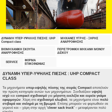
ΔΥΝΑΜΗ ΥΠΕΡ-ΥΨΗΛΗΣ ΠΙΕΣΗΣ: UHP
ΜΗΧΑΝΕΣ ΥΓΡΗΣ - ΞΗΡΗΣ
Compact class
ΑΝΑΡΡΟΦΗΣΗΣ
ΒΙΟΜΗΧΑΝΙΚΗ ΣΚΟΥΠΑ
ΠΕΡΙΣΤΡΟΦΙΚΗ ΜΗΧΑΝΗ ΜΟΝΟΥ
ΑΝΑΡΡΟΦΗΣΗΣ
ΔΙΣΚΟΥ
ΦΟΡΜΑ
SERVICE
ΕΠΙΚΟΙΝΩΝΙΑΣ
ΔΥΝΑΜΗ ΥΠΕΡ-ΥΨΗΛΗΣ ΠΙΕΣΗΣ : UHP COMPACT
CLASS
Τα μηχανήματα
υπερ-υψηλής πίεσης της σειράς Compact
αποτελούν
την πρώτη κατηγορία αυτών των μηχανημάτων. Συνδυάζουν
υψηλή
ισχύ
και
compact σχεδιασμό
για
μέγιστη ευελιξία και ευρεία γκάμα
εφαρμογών
. Χάρη στο
σχεδιασμό κλωβού
, τα μηχανήματα είναι
πολύ
στιβαρά και σκληρά με τη βρωμιά
. Επίσης μπορούν να φορτωθούν σε
γερανό και – χάρη στην αρχή “
clever sack truck
” – μεταφέρονται πολύ
εύκολα.