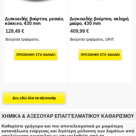
Δισκοειδής βούρτσα, μεσαίο,
Δισκοειδής βούρτσα, σκληρό,
κόκκινο, 430 mm
μαύρο, 430 mm
Τ
128,49
€
409,99
€
Βούρτσα τριψίματος.
Βούρτσα τριψίματος, GRIT.
ΠΡΟΣΘΉΚΗ ΣΤΟ ΚΑΛΆΘΙ
ΠΡΟΣΘΉΚΗ ΣΤΟ ΚΑΛΆΘΙ
Δες εδώ όλα τα αξεσουάρ
XHMIKA & ΑΞΕΣΟΥΑΡ ΕΠΑΓΓΕΛΜΑΤΙΚΟΥ ΚΑΘΑΡΙΣΜΟΥ
Καθαρίστε γρήγορα και πιο αποτελεσματικά με μικρότερη
κατανάλωση ενέργειας και λιγότερη μόλυνση των λυμάτων από
υπολείμματα ορυκτελαίων: επωφεληθείτε από τα