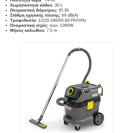
Ποσότητα αέρα
: 74 l/s
Χωρητικότητα
κάδου
: 30 L
Ονομαστική διάμετρος:
ID 35
Στάθμη ηχητικής πίεσης:
69 dB(A)
Τροφοδοσία:
1/220-240/50-60 Ph/V/Hz
Ονομαστική ισχύς:
max. 1380W
Μήκος καλωδίου
: 7,5 m