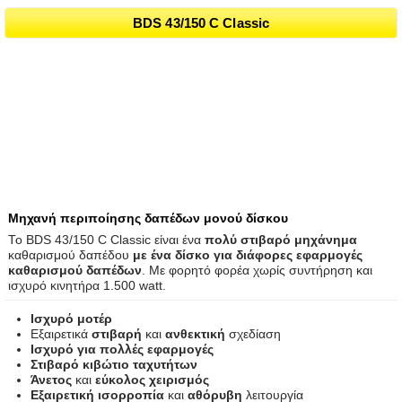
BDS 43/150 C Classic
Μηχανή περιποίησης δαπέδων μονού δίσκου
Το BDS 43/150 C Classic είναι ένα
πολύ στιβαρό μηχάνημα
καθαρισμού δαπέδου
με ένα δίσκο για διάφορες εφαρμογές
καθαρισμού δαπέδων
. Με φορητό φορέα χωρίς συντήρηση και
ισχυρό κινητήρα 1.500 watt.
Ισχυρό μοτέρ
Εξαιρετικά
στιβαρή
και
ανθεκτική
σχεδίαση
Ισχυρό για πολλές εφαρμογές
Στιβαρό κιβώτιο ταχυτήτων
Άνετος
και
εύκολος χειρισμός
Εξαιρετική ισορροπία
και
αθόρυβη
λειτουργία