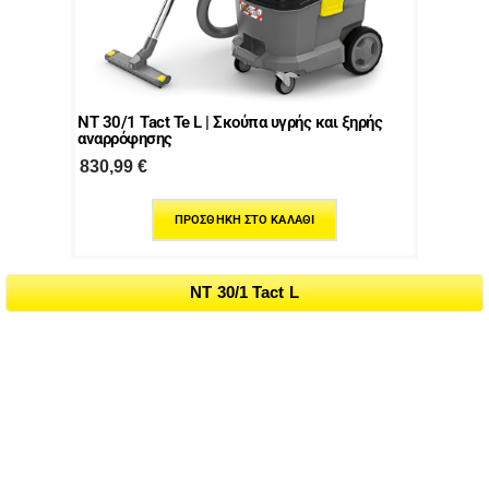
NT 30/1 Tact Te L | Σκούπα υγρής και ξηρής
αναρρόφησης
830,99
€
ΠΡΟΣΘΉΚΗ ΣΤΟ ΚΑΛΆΘΙ
NT 30/1 Tact L