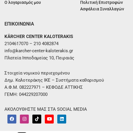
Ο λογαριασμός μου
Πολιτική Επιστροφών
Ασφάλεια Συναλλαγών
ΕΠΙΚΟΙΝΩΝΙΑ
KÄRCHER CENTER KALOTERAKIS
2104617070 – 210 4082874
info@karcher-center-kaloterakis.gr
Πλατεία Ιπποδαμείας 10, Πειραιάς
Στοιχεία νομικού περιεχομένου
Δημ. Καλοτεράκης ΙΚΕ – Συστήματα καθαρισμού
Α.Φ.Μ. 082227971 – ΚΕΦΟΔΕ ΑΤΤΙΚΗΣ
ΓΕΜΗ: 044229207000
ΑΚΟΛΟΥΘΗΣΤΕ ΜΑΣ ΣΤΑ SOCIAL MEDIA
F
I
T
Y
L
a
n
i
o
i
c
s
k
u
n
e
t
t
t
k