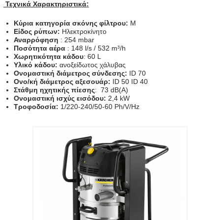
Τεχνικά Χαρακτηριστικά:
Κύρια κατηγορία σκόνης φίλτρου:
M
Είδος ρύπων:
Ηλεκτροκίνητο
Αναρρόφηση
: 254 mbar
Ποσότητα αέρα
: 148 l/s / 532 m³/h
Χωρητικότητα
κάδου
: 60 L
Υλικό κάδου:
ανοξείδωτος χάλυβας
Ονομαστική διάμετρος σύνδεσης:
ID 70
Ονο/κή διάμετρος αξεσουάρ:
ID 50 ID 40
Στάθμη ηχητικής πίεσης
: 73 dB(A)
Ονομαστική ισχύς εισόδου:
2,4 kW
Τροφοδοσία:
1/220-240/50-60 Ph/V/Hz