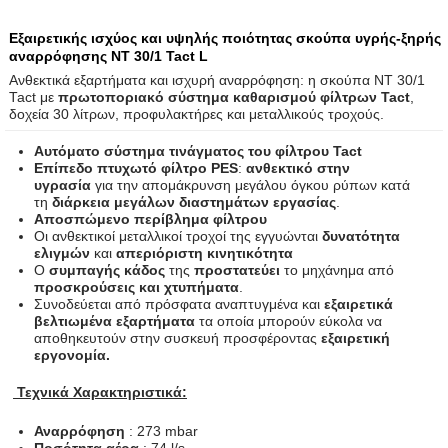
Εξαιρετικής ισχύος και υψηλής ποιότητας σκούπα υγρής-ξηρής
αναρρόφησης NT 30/1 Tact L
Ανθεκτικά εξαρτήματα και ισχυρή αναρρόφηση: η σκούπα NT 30/1
Tact με
πρωτοποριακό σύστημα καθαρισμού φίλτρων Tact
,
δοχεία 30 λίτρων, προφυλακτήρες και μεταλλικούς τροχούς.
Αυτόματο σύστημα τινάγματος του φίλτρου Tact
Επίπεδο πτυχωτό φίλτρο PES
:
ανθεκτικό στην
υγρασία
για την απομάκρυνση μεγάλου όγκου ρύπων κατά
τη
διάρκεια μεγάλων διαστημάτων εργασίας
.
Αποσπώμενο περίβλημα φίλτρου
Οι ανθεκτικοί μεταλλικοί τροχοί της εγγυώνται
δυνατότητα
ελιγμών
και
απεριόριστη κινητικότητα
Ο
συμπαγής κάδος
της
προστατεύει
το μηχάνημα από
προσκρούσεις και χτυπήματα
.
Συνοδεύεται από πρόσφατα αναπτυγμένα και
εξαιρετικά
βελτιωμένα εξαρτήματα
τα οποία μπορούν εύκολα να
αποθηκευτούν στην συσκευή προσφέροντας
εξαιρετική
εργονομία.
Τεχνικά Χαρακτηριστικά:
Αναρρόφηση
: 273 mbar