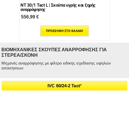
NT 30/1 Tact L | Σκούπα υγρής και ξηρής
αναρρόφησης
556,99
€
ΠΡΟΣΘΉΚΗ ΣΤΟ ΚΑΛΆΘΙ
ΒΙΟΜΗΧΑΝΙΚΈΣ ΣΚΟΎΠΕΣ ΑΝΑΡΡΌΦΗΣΗΣ ΓΙΑ
ΣΤΕΡΕΆ/ΣΚΌΝΗ
Μηχανές αναρρόφησης με φίλτρο ειδικής σχεδίασης υψηλών
απαιτήσεων
IVC 60/24-2 Tact²