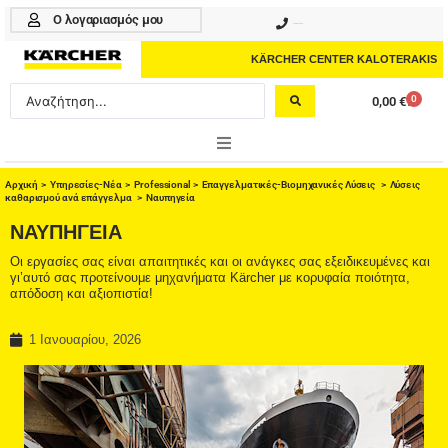
Μετάβαση
Ο λογαριασμός μου
210 4617070
στο
περιεχόμενο
KÄRCHER CENTER KALOTERAKIS
Search
0
0,00
€
Cart
...
ONLINE SHOP
Αρχική
>
Υπηρεσίες-Νέα
>
Professional
>
Eπαγγελματικές-Βιομηχανικές Λύσεις
>
Λύσεις
καθαρισμού ανά επάγγελμα
>
Ναυπηγεία
HOME & GARDEN
ΝΑΥΠΗΓΕΊΑ
Οι εργασίες σας είναι απαιτητικές και οι ανάγκες σας εξειδικευμένες και
PROFESSIONAL
γι’αυτό σας προτείνουμε μηχανήματα Kärcher με κορυφαία ποιότητα,
απόδοση και αξιοπιστία!
ΑΞΕΣΟΥΑΡ
1 Ιανουαρίου, 2026
ΚΑΘΑΡΙΣΤΙΚΑ
ΥΠΗΡΕΣΙΕΣ-ΝΕΑ-ΛΥΣΕΙΣ