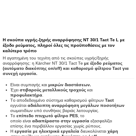
Η σκούπα υγρής-ξηρής αναρρόφησης NT 30/1 Tact Te L με
έξοδο ρεύματος, πληροί όλες τις προϋποθέσεις με τον
καλύτερο τρόπο
Η αγαπημένη του τεχνίτη από τις σκούπες υγρής/ξηρής
αναρρόφησης: η Kärcher NT 30/1 Tact Te
με έξοδο ρεύματος
(αυτόματο διακόπτης on/off) και καθαρισμό φίλτρου Tact για
συνεχή εργασία.
Είναι συμπαγής και
μικρών διαστάσεων.
Έχει
στιβαρούς μεταλλικούς
τροχούς
και
προφυλακτήρα
.
Tο αποδεδειγμένο σύστημα καθαρισμού φίλτρων
Tact
εγγυάται
αδιάλειπτη αναρρόφηση μεγάλων ποσοτήτων
σωματιδίων υπό συνθήκες βαριάς λειτουργίας.
To
επίπεδο πτυχωτό φίλτρο PES
, το
οποίο είναι
αδιαπέραστο στην υγρασία
εξασφαλίζει
επίσης ένα περιβάλλον εργασίας χωρίς ρύπους.
Η
εργασία με ηλεκτρικά εργαλεία
διευκολύνεται
χάρη