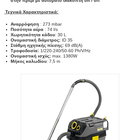
στην πρίζα με αυτόματο διακόπτη on / off
.
Τεχνικά Χαρακτηριστικά:
Αναρρόφηση
: 273 mbar
Ποσότητα αέρα
: 74 l/s
Χωρητικότητα
κάδου
: 30 L
Ονομαστική διάμετρος:
ID 35
Στάθμη ηχητικής πίεσης:
69 dB(A)
Τροφοδοσία:
1/220-240/50-60 Ph/V/Hz
Ονομαστική ισχύς:
max. 1380W
Μήκος καλωδίου
: 7,5 m