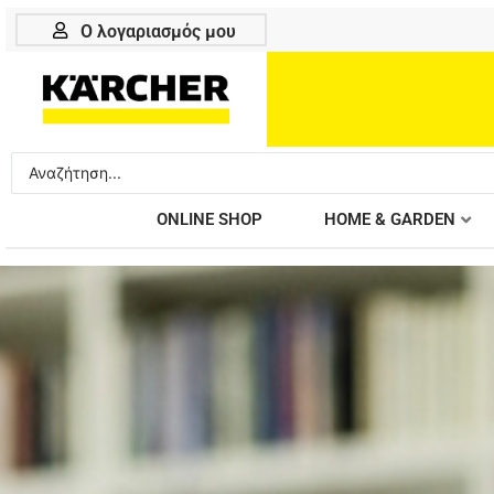
Μετάβαση
Ο λογαριασμός μου
στο
περιεχόμενο
Search
...
ONLINE SHOP
HOME & GARDEN