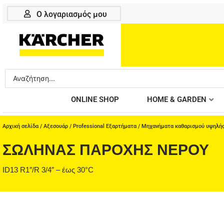
Μετάβαση
Ο λογαριασμός μου
στο
περιεχόμενο
Search
...
ONLINE SHOP
HOME & GARDEN
Αρχική σελίδα
/
Αξεσουάρ
/
Professional Εξαρτήματα
/
Μηχανήματα καθαρισμού υψηλής
ΣΩΛΉΝΑΣ ΠΑΡΟΧΉΣ ΝΕΡΟΎ
ID13 R1″/R 3/4″ – έως 30°C