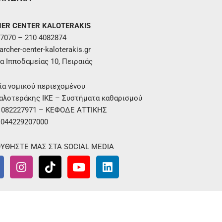
ER CENTER KALOTERAKIS
7070 – 210 4082874
rcher-center-kaloterakis.gr
α Ιπποδαμείας 10, Πειραιάς
ία νομικού περιεχομένου
αλοτεράκης ΙΚΕ – Συστήματα καθαρισμού
. 082227971 – ΚΕΦΟΔΕ ΑΤΤΙΚΗΣ
 044229207000
ΥΘΗΣΤΕ ΜΑΣ ΣΤΑ SOCIAL MEDIA
I
T
Y
L
n
i
o
i
s
k
u
n
t
t
t
k
a
o
u
e
g
k
b
d