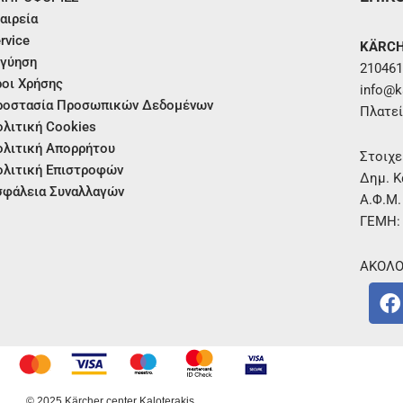
αιρεία
rvice
KÄRCH
γύηση
210461
οι Χρήσης
info@ka
ροστασία Προσωπικών Δεδομένων
Πλατεί
λιτική Cookies
λιτική Απορρήτου
Στοιχε
λιτική Επιστροφών
Δημ. Κ
φάλεια Συναλλαγών
Α.Φ.Μ
ΓΕΜΗ:
ΑΚΟΛΟ
F
a
c
e
b
o
© 2025 Kärcher center Kaloterakis