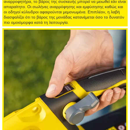
αναρροφητήρα, το βάρος της συσκευής μπορεί να μειωθεί εάν είναι
απαραίτητο. Οι σωλήνες αναρρόφησης και εμφύσησης καθώς και
οι οδηγοί κύλινδροι αφαιρούνται μεμονωμένα. Επιπλέον, η λαβή
διασφαλίζει ότι το βάρος της μονάδας κατανέμεται όσο το δυνατόν
πιο ομοιόμορφα κατά τη λειτουργία.