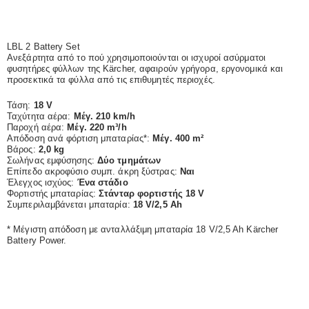
LBL 2 Battery Set
Ανεξάρτητα από το πού χρησιμοποιούνται οι ισχυροί ασύρματοι
φυσητήρες φύλλων της Kärcher, αφαιρούν γρήγορα, εργονομικά και
προσεκτικά τα φύλλα από τις επιθυμητές περιοχές.
Τάση:
18 V
Ταχύτητα αέρα:
Μέγ. 210 km/h
Παροχή αέρα:
Μέγ. 220 m³/h
Απόδοση ανά φόρτιση μπαταρίας*:
Μέγ. 400 m²
Βάρος:
2,0 kg
Σωλήνας εμφύσησης:
Δύο τμημάτων
Επίπεδο ακροφύσιο συμπ. άκρη ξύστρας:
Ναι
Έλεγχος ισχύος:
Ένα στάδιο
Φορτιστής μπαταρίας:
Στάνταρ φορτιστής 18 V
Συμπεριλαμβάνεται μπαταρία:
18 V/2,5 Ah
* Μέγιστη απόδοση με ανταλλάξιμη μπαταρία 18 V/2,5 Ah Kärcher
Battery Power.