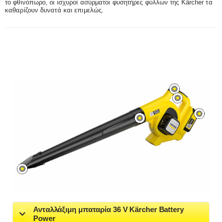
το φθινόπωρο, οι ισχυροί ασύρματοι φυσητήρες φύλλων της Kärcher τα
καθαρίζουν δυνατά και επιμελώς.
Ανταλλάξιμη μπαταρία 36 V Kärcher Battery
Power