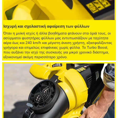
Ισχυρή και σχολαστική αφαίρεση των φύλλων
Όταν η μυϊκή ισχύς ή άλλα βοηθήματα φτάνουν στα όριά τους, οι
ασύρματοι φυσητήρες φύλλων μας εντυπωσιάζουν με ταχύτητα
αέρα έως και 240 km/h και μέγιστη άνεση χρήστη, εξασφαλίζοντας
γρήγορα και επιμελώς επιφάνειες χωρίς φύλλα. Το Turbo Boost,
που αυξάνει την ισχύ της συσκευής για μικρό χρονικό διάστημα,
εξοικονομεί ακόμη περισσότερο χρόνο.