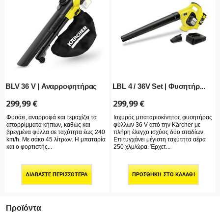
BLV 36 V | Αναρροφητήρας
LBL 4 / 36V Set | Φυσητήρ...
299,99
€
299,99
€
Φυσάει, αναρροφά και τεμαχίζει τα
Ισχυρός μπαταριοκίνητος φυσητήρας
απορρίμματα κήπων, καθώς και
φύλλων 36 V από την Kärcher με
βρεγμένα φύλλα σε ταχύτητα έως 240
πλήρη έλεγχο ισχύος δύο σταδίων.
km/h. Με σάκο 45 λίτρων. Η μπαταρία
Επιτυγχάνει μέγιστη ταχύτητα αέρα
και ο φορτιστής...
250 χλμ/ώρα. Έρχετ...
ΔΙΑΒΆΣΤΕ ΠΕΡΙΣΣΌΤΕΡΑ
ΠΡΟΣΘΉΚΗ ΣΤΟ ΚΑΛΆΘΙ
Προϊόντα