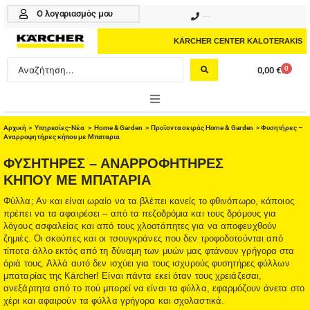
Μετάβαση
Ο λογαριασμός μου
210 4617070
στο
περιεχόμενο
KÄRCHER CENTER KALOTERAKIS
Search
0
0,00
€
Cart
...
ONLINE SHOP
Αρχική
>
Υπηρεσίες-Νέα
>
Home & Garden
>
Προϊοντα σειράς Home & Garden
> Φυσητήρες –
Αναρροφητήρες κήπου με Μπαταρια
HOME & GARDEN
ΦΥΣΗΤΉΡΕΣ – ΑΝΑΡΡΟΦΗΤΉΡΕΣ
ΚΉΠΟΥ ΜΕ ΜΠΑΤΑΡΙΑ
PROFESSIONAL
Φύλλα; Αν και είναι ωραίο να τα βλέπει κανείς το φθινόπωρο, κάποιος
πρέπει να τα αφαιρέσει – από τα πεζοδρόμια και τους δρόμους για
ΑΞΕΣΟΥΑΡ
λόγους ασφαλείας και από τους χλοοτάπητες για να αποφευχθούν
ζημιές. Οι σκούπες και οι τσουγκράνες που δεν τροφοδοτούνται από
ΚΑΘΑΡΙΣΤΙΚΑ
τίποτα άλλο εκτός από τη δύναμη των μυών μας φτάνουν γρήγορα στα
όριά τους. Αλλά αυτό δεν ισχύει για τους ισχυρούς φυσητήρες φύλλων
ΥΠΗΡΕΣΙΕΣ-ΝΕΑ-ΛΥΣΕΙΣ
μπαταρίας της Kärcher! Είναι πάντα εκεί όταν τους χρειάζεσαι,
ανεξάρτητα από το πού μπορεί να είναι τα φύλλα, εφαρμόζουν άνετα στο
χέρι και αφαιρούν τα φύλλα γρήγορα και σχολαστικά.