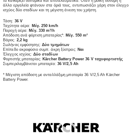
τα καθαρίζει δυναμικά και αποτελεσματικά. Όταν η μυϊκή δύναμη ή
άλλα εργαλεία φτάνουν στα όριά τους, εντυπωσιάζει χάρη στον έλεγχο
ισχύος δύο σταδίων και τη μέγιστη άνεση του χρήστη.
Τάση:
36 V
Ταχύτητα αέρα:
Μέγ. 250 km/h
Παροχή αέρα:
Μέγ. 330 m³/h
Απόδοση ανά φόρτιση μπαταρίας*:
Μέγ. 550 m²
Βάρος:
2,2 kg
Σωλήνας εμφύσησης:
Δύο τμημάτων
Επίπεδο ακροφύσιο συμπ. άκρη ξύστρας:
Ναι
Έλεγχος ισχύος:
Δύο σταδίων
Φορτιστής μπαταρίας:
Kärcher Battery Power 36 V ταχυφορτιστής
Συμπεριλαμβάνεται μπαταρία:
36 V/2,5 Ah
* Μέγιστη απόδοση με ανταλλάξιμη μπαταρία 36 V/2,5 Ah Kärcher
Battery Power.