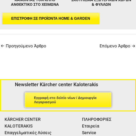
ΑΝΘΕΚΤΙΚΌ ΣΤΟ ΧΕΙΜΏΝΑ
& ΦΎΛΛΩΝ
ΕΠΙΣΤΡΟΦΗ ΣΕ ΠΡΟΪΟΝΤΑ HOME & GARDEN
←
Προηγούμενο Άρθρο
Επόμενο Άρθρο
→
Newsletter Kärcher center Kaloterakis
Εγγραφή στο δελτίο νέων / Δημιουργία
Λογαριασμού
KÄRCHER CENTER
ΠΛΗΡΟΦΟΡΙΕΣ
KALOTERAKIS
Εταιρεία
Επαγγελματικές Λύσεις
Service