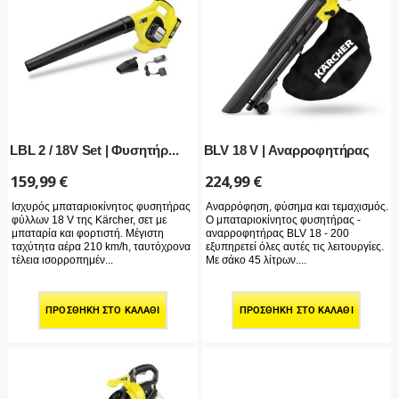
LBL 2 / 18V Set | Φυσητήρ...
BLV 18 V | Αναρροφητήρας
159,99
€
224,99
€
Ισχυρός μπαταριοκίνητος φυσητήρας
Αναρρόφηση, φύσημα και τεμαχισμός.
φύλλων 18 V της Kärcher, σετ με
Ο μπαταριοκίνητος φυσητήρας -
μπαταρία και φορτιστή. Μέγιστη
αναρροφητήρας BLV 18 - 200
ταχύτητα αέρα 210 km/h, ταυτόχρονα
εξυπηρετεί όλες αυτές τις λειτουργίες.
τέλεια ισορροπημέν...
Με σάκο 45 λίτρων....
ΠΡΟΣΘΉΚΗ ΣΤΟ ΚΑΛΆΘΙ
ΠΡΟΣΘΉΚΗ ΣΤΟ ΚΑΛΆΘΙ