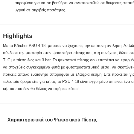
ακροφύσιο για να σε βοηθήσει να ανταποκριθείς σε διάφορες απαιτ
υγρού σε ακριβείς ποσότητες.
Highlights
Με το Kärcher PSU 4-18, μπορείς να ξεχάσεις την επίπονη άντληση. Απλώς
σύνδεσε την μπαταρία στον ψεκαστήρα πίεσης και, στη συνέχεια, δώσε στ
TLC με πίεση έως και 3 bar. Το ψεκαστικό πίεσης σου επιτρέπει να εφαρμό
να στοχεύεις συγκεκριμένα φυτά με φυτοπροστατευτικά μέσα, να σκοτώνεις
ποτίζεις απαλά ευαίσθητα σπορόφυτα με ελαφριά δέσμη. Είτε πρόκειται γι
τελευταίο όροφο είτε για κήπο, το PSU 4-18 είναι εγγυημένο ότι είναι ένα 
κήπου που δεν θα θέλεις να αφήσεις κάτω!
Χαρακτηριστικά του Ψεκαστικού Πίεσης