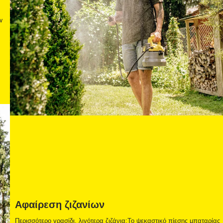
ν
Αφαίρεση ζιζανίων
Περισσότερο γρασίδι, λιγότερα ζιζάνια:Το ψεκαστικό πίεσης μπαταρίας