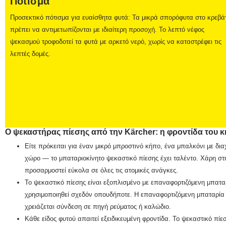
Πότισμα
Προσεκτικό πότισμα για ευαίσθητα φυτά: Τα μικρά σπορόφυτα στο κρεβάτ
πρέπει να αντιμετωπίζονται με ιδιαίτερη προσοχή. Το λεπτό νέφος
ψεκασμού τροφοδοτεί τα φυτά με αρκετό νερό, χωρίς να καταστρέφει τις
λεπτές δομές.
Ο ψεκαστήρας πίεσης από την Kärcher: η φροντίδα του κ
Είτε πρόκειται για έναν μικρό μπροστινό κήπο, ένα μπαλκόνι με δια
χώρο — το μπαταριοκίνητο ψεκαστικό πίεσης έχει ταλέντο. Χάρη στ
προσαρμοστεί εύκολα σε όλες τις ατομικές ανάγκες.
Το ψεκαστικό πίεσης είναι εξοπλισμένο με επαναφορτιζόμενη μπατα
χρησιμοποιηθεί σχεδόν οπουδήποτε. Η επαναφορτιζόμενη μπαταρία 1
χρειάζεται σύνδεση σε πηγή ρεύματος ή καλώδιο.
Κάθε είδος φυτού απαιτεί εξειδικευμένη φροντίδα. Το ψεκαστικό πί