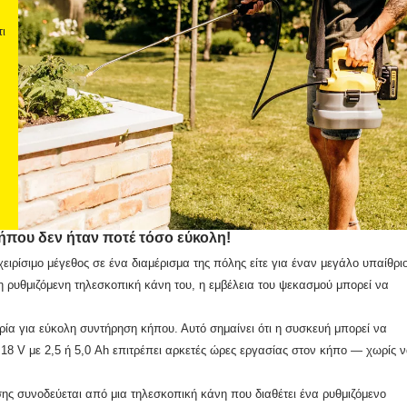
ι
ήπου δεν ήταν ποτέ τόσο εύκολη!
χειρίσιμο μέγεθος σε ένα διαμέρισμα της πόλης είτε για έναν μεγάλο υπαίθρι
η ρυθμιζόμενη τηλεσκοπική κάνη του, η εμβέλεια του ψεκασμού μπορεί να
ρία για εύκολη συντήρηση κήπου. Αυτό σημαίνει ότι η συσκευή μπορεί να
8 V με 2,5 ή 5,0 Ah επιτρέπει αρκετές ώρες εργασίας στον κήπο — χωρίς 
εσης συνοδεύεται από μια τηλεσκοπική κάνη που διαθέτει ένα ρυθμιζόμενο