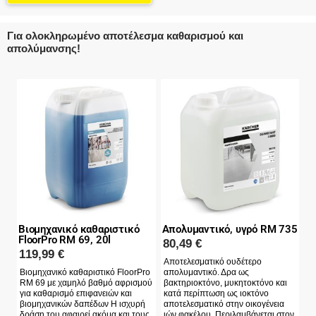
Για ολοκληρωμένο αποτέλεσμα καθαρισμού και
απολύμανσης!
Βιομηχανικό καθαριστικό
Απολυμαντικό, υγρό RM 735
FloorPro RM 69, 20l
80,49
€
119,99
€
Αποτελεσματικό ουδέτερο
Βιομηχανικό καθαριστικό FloorPro
απολυμαντικό. Δρα ως
RM 69 με χαμηλό βαθμό αφρισμού
βακτηριοκτόνο, μυκητοκτόνο και
για καθαρισμό επιφανειών και
κατά περίπτωση ως ιοκτόνο
βιομηχανικών δαπέδων Η ισχυρή
αποτελεσματικό στην οικογένεια
δράση του αφαιρεί ακόμα και τους
ιών φακέλου. Περιλαμβάνεται στον