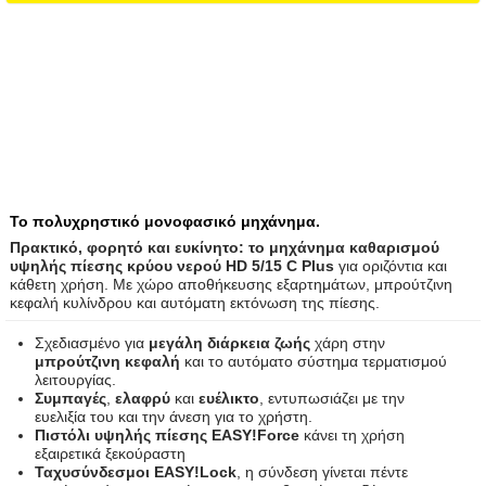
Το πολυχρηστικό μονοφασικό μηχάνημα.
Πρακτικό, φορητό και ευκίνητο: το μηχάνημα καθαρισμού
υψηλής πίεσης κρύου νερού HD 5/15 C Plus
για οριζόντια και
κάθετη χρήση. Με χώρο αποθήκευσης εξαρτημάτων, μπρούτζινη
κεφαλή κυλίνδρου και αυτόματη εκτόνωση της πίεσης.
Σχεδιασμένο για
μεγάλη διάρκεια ζωής
χάρη στην
μπρούτζινη κεφαλή
και το αυτόματο σύστημα τερματισμού
λειτουργίας.
Συμπαγές
,
ελαφρύ
και
ευέλικτο
, εντυπωσιάζει με την
ευελιξία του και την άνεση για το χρήστη.
Πιστόλι υψηλής πίεσης EASY!Force
κάνει τη χρήση
εξαιρετικά ξεκούραστη
Ταχυσύνδεσμοι EASY!Lock
, η σύνδεση γίνεται πέντε