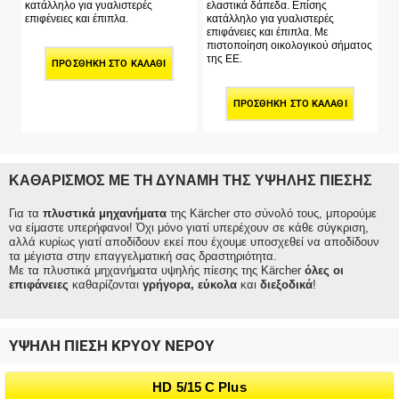
κατάλληλο για γυαλιστερές
ελαστικά δάπεδα. Επίσης
επιφένειες και έπιπλα.
κατάλληλο για γυαλιστερές
επιφάνειες και έπιπλα. Με
πιστοποίηση οικολογικού σήματος
της ΕΕ.
ΠΡΟΣΘΉΚΗ ΣΤΟ ΚΑΛΆΘΙ
ΠΡΟΣΘΉΚΗ ΣΤΟ ΚΑΛΆΘΙ
ΚΑΘΑΡΙΣΜΟΣ ΜΕ ΤΗ ΔΥΝΑΜΗ ΤΗΣ ΥΨΗΛΗΣ ΠΙΕΣΗΣ
Για τα
πλυστικά μηχανήματα
της Kärcher στο σύνολό τους, μπορούμε
να είμαστε υπερήφανοι! Όχι μόνο γιατί υπερέχουν σε κάθε σύγκριση,
αλλά κυρίως γιατί αποδίδουν εκεί που έχουμε υποσχεθεί να αποδίδουν
τα μέγιστα στην επαγγελματική σας δραστηριότητα.
Με τα πλυστικά μηχανήματα υψηλής πίεσης της Kärcher
όλες οι
επιφάνειες
καθαρίζονται
γρήγορα, εύκολα
και
διεξοδικά
!
ΥΨΗΛΗ ΠΙΕΣΗ ΚΡΥΟΥ ΝΕΡΟΥ
HD 5/15 C Plus