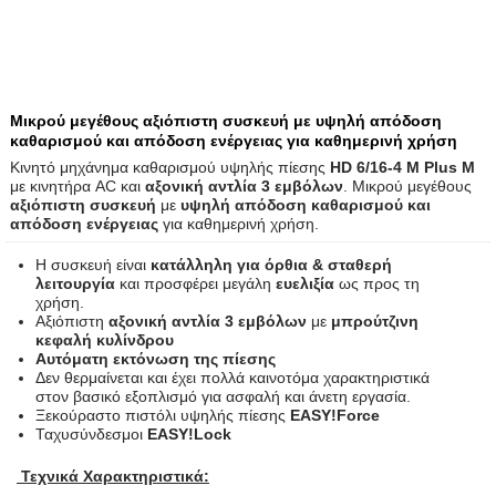
Μικρού μεγέθους αξιόπιστη συσκευή με υψηλή απόδοση
καθαρισμού και απόδοση ενέργειας για καθημερινή χρήση
Κινητό μηχάνημα καθαρισμού υψηλής πίεσης
HD 6/16-4 M Plus M
με κινητήρα AC και
αξονική αντλία 3 εμβόλων
. Μικρού μεγέθους
αξιόπιστη συσκευή
με
υψηλή απόδοση καθαρισμού και
απόδοση ενέργειας
για καθημερινή χρήση.
Η συσκευή είναι
κατάλληλη για όρθια & σταθερή
λειτουργία
και προσφέρει μεγάλη
ευελιξία
ως προς τη
χρήση.
Αξιόπιστη
αξονική αντλία 3 εμβόλων
με
μπρούτζινη
κεφαλή κυλίνδρου
Αυτόματη εκτόνωση της πίεσης
Δεν θερμαίνεται και έχει πολλά καινοτόμα χαρακτηριστικά
στον βασικό εξοπλισμό για ασφαλή και άνετη εργασία.
Ξεκούραστο πιστόλι υψηλής πίεσης
EASY!Force
Ταχυσύνδεσμοι
EASY!Lock
Τεχνικά Χαρακτηριστικά: