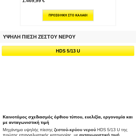
1.469,99
€
ΠΡΟΣΘΉΚΗ ΣΤΟ ΚΑΛΆΘΙ
ΥΨΗΛΗ ΠΙΕΣΗ ΖΕΣΤΟΥ ΝΕΡΟΥ
HDS 5/13 U
Καινοτόμος σχεδιασμός όρθιου τύπου, ευελιξία, εργονομία και
με ανταγωνιστική τιμή
Μηχάνημα υψηλής πίεσης
ζεστού-κρύου νερού
HDS 5/13 U της
πρώτης επαγγελματικής κατηγορίας, με
ανταγωνιστική τιμή
.