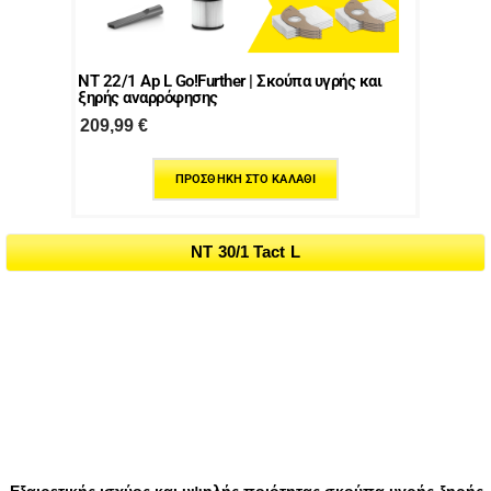
NT 22/1 Ap L Go!Further | Σκούπα υγρής και
ξηρής αναρρόφησης
209,99
€
ΠΡΟΣΘΉΚΗ ΣΤΟ ΚΑΛΆΘΙ
NT 30/1 Tact L
Εξαιρετικής ισχύος και υψηλής ποιότητας σκούπα υγρής-ξηρής