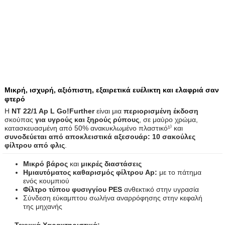
Μικρή, ισχυρή, αξιόπιστη, εξαιρετικά ευέλικτη και ελαφριά σαν
φτερό
Η
NT 22/1 Ap L Go!Further
είναι μια
περιορισμένη έκδοση
σκούπας
για υγρούς και ξηρούς ρύπους
, σε μαύρο χρώμα,
κατασκευασμένη από 50% ανακυκλωμένο πλαστικό¹⁾ και
συνοδεύεται από αποκλειστικά αξεσουάρ: 10 σακούλες
φίλτρου από φλις
.
Μικρό βάρος
και
μικρές διαστάσεις
Ημιαυτόματος καθαρισμός φίλτρου Ap:
με το πάτημα
ενός κουμπιού
Φίλτρο τύπου φυσιγγίου PES
ανθεκτικό στην υγρασία
Σύνδεση εύκαμπτου σωλήνα αναρρόφησης στην κεφαλή
της μηχανής