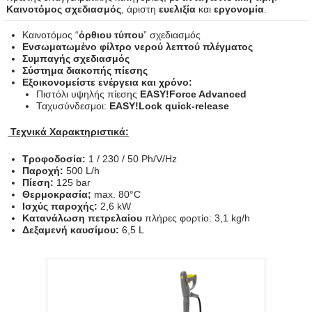
Καινοτόμος σχεδιασμός
, άριστη
ευελιξία
και
εργονομία
.
Καινοτόμος “
όρθιου τύπου
” σχεδιασμός
Ενσωματωμένο φίλτρο νερού λεπτού πλέγματος
Συμπαγής σχεδιασμός
Σύστημα διακοπής πίεσης
Εξοικονομείστε ενέργεια και χρόνο:
Πιστόλι υψηλής πίεσης
EASY!Force Advanced
Ταχυσύνδεσμοι:
EASY!Lock quick-release
Τεχνικά Χαρακτηριστικά:
Τροφοδοσία:
1 / 230 / 50 Ph/V/Hz
Παροχή:
500 L/h
Πίεση:
125 bar
Θερμοκρασία;
max. 80°C
Ισχύς παροχής:
2,6 kW
Κατανάλωση πετρελαίου
πλήρες φορτίο: 3,1 kg/h
Δεξαμενή καυσίμου:
6,5 L