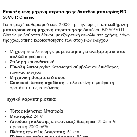
Επικαθήμενη μηχανή περιποίησης δαπέδου μπαταρίας BD
50/70 R Classic
Για περιοχή καθαρισμού έως 2.000 τ.μ. την ώρα, η
επικαθήμενη
μπαταριοκίνητη μηχανή περιποίησης
δαπέδου BD 50/70 R
Classic με βούρτσα δίσκου με εξαιρετική ευκολία στη χρήση, λόγω
της χρωματικής κωδικοποίησης των στοιχείων ελέγχου
Μηχανή που λειτουργεί με
μπαταρία
για
ανεξαρτησία από
καλώδια
ρεύματος
Στιβαρή
και
ανθεκτική
.
Εύκολη λειτουργία:
Κατανοητά σύμβολα και ξεκάθαρος
πίνακας ελέγχου
Μηχανική βούρτσα δίσκου
Compact, λεπτή σχεδίαση
. πολύ ευκίνητη με άριστη
ορατότητα της επιφάνειας
Τεχνικά Χαρακτηριστικά:
Τύπος κίνησης:
Μπαταρία
Μπαταρία:
24 V
Απόδοση κάλυψης επιφάνειας:
θεωρητική 2805 m²/h-
πρακτική 2000 m²/h
Πλάτος
εργασίας
βούρτσας
: 51 cm