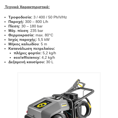
Τεχνικά Χαρακτηριστικά:
Τροφοδοσία
:
3 / 400 / 50 Ph/V/Hz
Παροχή:
300 – 800 L/h
Πίεση:
30 – 180 bar
Μέγ. πίεση
: 235 bar
Θερμοκρασία:
max. 80°C
Ισχύς παροχής:
5,5 kW
Μήκος καλωδίου
: 5 m
Κατανάλωση πετρελαίου:
πλήρες φορτίο:
5,2 kg/h
eco!efficiency:
4,2 kg/h
Δεξαμενή καυσίμου:
30 L