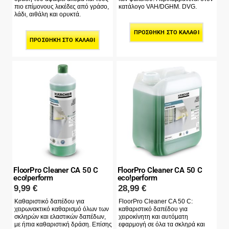
πιο επίμονους λεκέδες από γράσο,
κατάλογο VAH/DGHM. DVG.
λάδι, αιθάλη και ορυκτά.
ΠΡΟΣΘΉΚΗ ΣΤΟ ΚΑΛΆΘΙ
ΠΡΟΣΘΉΚΗ ΣΤΟ ΚΑΛΆΘΙ
FloorPro Cleaner CA 50 C
FloorPro Cleaner CA 50 C
eco!perform
eco!perform
9,99
€
28,99
€
Καθαριστικό δαπέδου για
FloorPro Cleaner CA 50 C:
χειρωνακτικό καθαρισμό όλων των
καθαριστικό δαπέδου για
σκληρών και ελαστικών δαπέδων,
χειροκίνητη και αυτόματη
με ήπια καθαριστική δράση. Επίσης
εφαρμογή σε όλα τα σκληρά και