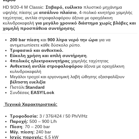
HD 9/20-4 M Classic:
Στιβαρό, ευέλικτο
πλυστικό μηχάνημα
υψηλής πίεσης με
ατσάλινο πλαίσιο
, 4-πολικό κινητήρα χαμηλής
ταχύτητας, αντλία στροφαλοφόρου άξονα με ορειχάλκινη
κυλινδροκεφαλή
για μεγάλο χρονικό διάστημα χωρίς βλάβες και
χαμηλή προσπάθεια συντήρησης
200 bar πίεση
και
900 λίτρα νερό την ώρα
για να
αντιμετωπίσετε κάθε δύσκολο ρύπο.
Τριφασικό και ανθεκτικό.
Εύκολη χρήση και απλή συντήρηση
.
4πολικός ηλεκτροκινητήρας
χαμηλής ταχύτητας
Ανθεκτική αντλία στροφαλοφόρου
άξονα με ορειχάλκινη
κυλινδροκεφαλή
Μεγάλοι τροχοί και εργονομική λαβή ώθησης εξασφαλίζουν
βέλτιστη ευελιξία
Πιστόλι:
Standard
Συνδέσεις
EASY!Lock
Τεχνικά Χαρακτηριστικά:
Τροφοδοσία
:
3 / 376/424 / 50 Ph/V/Hz
Παροχή:
500 – 900 L/h
Πίεση
: 70 – 200 bar
Μέγ. πίεση:
240 bar
Ισχύς παροχής:
6,5 kW