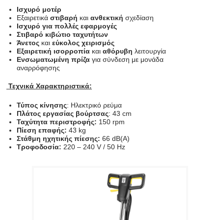
Ισχυρό μοτέρ
Εξαιρετικά
στιβαρή
και
ανθεκτική
σχεδίαση
Ισχυρό για πολλές εφαρμογές
Στιβαρό κιβώτιο ταχυτήτων
Άνετος
και
εύκολος χειρισμός
Εξαιρετική ισορροπία
και
αθόρυβη
λειτουργία
Ενσωματωμένη πρίζα
για σύνδεση με μονάδα
αναρρόφησης
Τεχνικά Χαρακτηριστικά:
Τύπος κίνησης
: Ηλεκτρικό ρεύμα
Πλάτος εργασίας βούρτσας
: 43 cm
Ταχύτητα περιστροφής:
150 rpm
Πίεση επαφής:
43 kg
Στάθμη ηχητικής πίεσης:
66 dB(A)
Τροφοδοσία:
220 – 240 V / 50 Hz