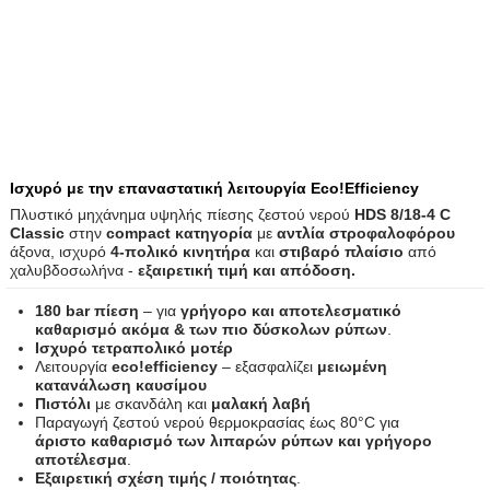
Ισχυρό με την επαναστατική λειτουργία Eco!Efficiency
Πλυστικό μηχάνημα υψηλής πίεσης ζεστού νερού
HDS 8/18-4 C
Classic
στην
compact κατηγορία
με
αντλία στροφαλοφόρου
άξονα, ισχυρό
4-πολικό κινητήρα
και
στιβαρό πλαίσιο
από
χαλυβδοσωλήνα -
εξαιρετική τιμή και απόδοση.
180 bar πίεση
– για
γρήγορο και αποτελεσματικό
καθαρισμό ακόμα & των πιο δύσκολων ρύπων
.
Ισχυρό τετραπολικό
μοτέρ
Λειτουργία
eco!efficiency
– εξασφαλίζει
μειωμένη
κατανάλωση καυσίμου
Πιστόλι
με σκανδάλη και
μαλακή λαβή
Παραγωγή ζεστού νερού θερμοκρασίας έως 80°C για
άριστο καθαρισμό των λιπαρών ρύπων και γρήγορο
αποτέλεσμα
.
Εξαιρετική σχέση τιμής / ποιότητας
.