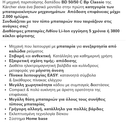
Η μηχανή περιποίησης δαπέδου
BD 50/50 C Bp Classic
της
Kärcher είναι ένα βασικό μοντέλο στην πρώτη
κατηγορία των
μπαταριοκίνητων μηχανημάτων
.
Απόδοση επιφάνειας μέχρι
2.000 τμ/ώρα.
Συνδυάζεται με τον τύπο μπαταριών που ταιριάζουν στις
ανάγκες σας!
Διαθέσιμες μπαταρίες Λιθίου Li-Ion εγγύηση 5 χρόνια ή 3800
κύκλοι φόρτισης
Μηχανή που λειτουργεί με
μπαταρία
για
ανεξαρτησία από
καλώδια
ρεύματος
Στιβαρή
και
ανθεκτική
. Κατάλληλη για καθημερινή χρήση
Εξαιρετική σχέση τιμής- απόδοσης
Διαθέτει ηλεκτρομαγνητική βαλβίδα και κυλίνδρους
μεταφοράς για
μέγιστη άνεση
Πίνακα λειτουργίας EASY
: κατανοητά σύμβολα
& ξεκάθαρος πίνακας ελέγχου
Μεγάλη χωρητικότητα
κάδου με συμπαγείς
δ
ιαστάσεις
Compact & πολύ ευκίνητη με άριστη ορατότητα της
επιφάνειας
Μεγάλη θέση μπαταριών για όλους τους συνήθεις
τύπους μπαταρίας
Γρήγορη αλλαγή, κατάλληλο για πολλές βάρδιες
Εκλεπτυσμένη τεχνολογία δίσκου
Σύστημα
Home base