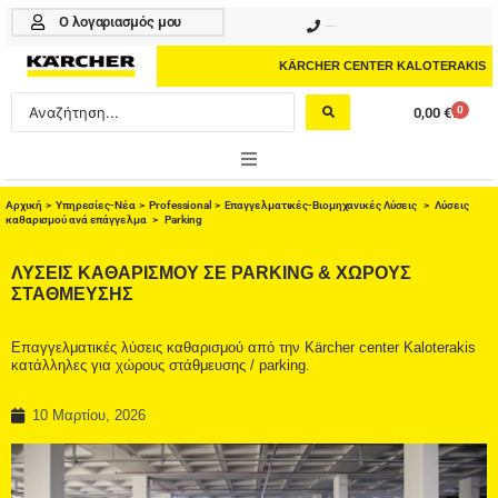
Μετάβαση
Ο λογαριασμός μου
210 4617070
στο
περιεχόμενο
KÄRCHER CENTER KALOTERAKIS
Search
0
0,00
€
Cart
...
ONLINE SHOP
Αρχική
>
Υπηρεσίες-Νέα
>
Professional
>
Eπαγγελματικές-Βιομηχανικές Λύσεις
>
Λύσεις
καθαρισμού ανά επάγγελμα
> Parking
HOME & GARDEN
ΛΎΣΕΙΣ ΚΑΘΑΡΙΣΜΟΥ ΣΕ PARKING & ΧΩΡΟΥΣ
ΣΤΑΘΜΕΥΣΗΣ
PROFESSIONAL
Επαγγελματικές λύσεις καθαρισμού από την Kärcher center Kaloterakis
ΑΞΕΣΟΥΑΡ
κατάλληλες για χώρους στάθμευσης / parking.
ΚΑΘΑΡΙΣΤΙΚΑ
10 Μαρτίου, 2026
ΥΠΗΡΕΣΙΕΣ-ΝΕΑ-ΛΥΣΕΙΣ