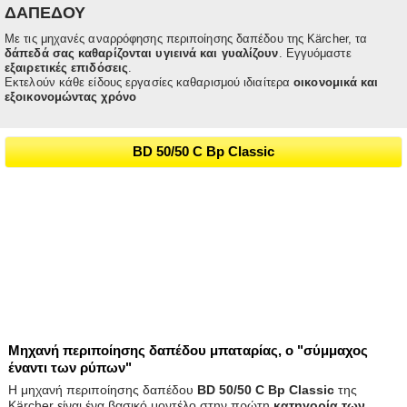
ΔΑΠΕΔΟΥ
Με τις μηχανές αναρρόφησης περιποίησης δαπέδου της Kärcher, τα
δάπεδά σας καθαρίζονται υγιεινά και γυαλίζουν
. Εγγυόμαστε
εξαιρετικές επιδόσεις
.
Εκτελούν κάθε είδους εργασίες καθαρισμού ιδιαίτερα
οικονομικά και
εξοικονομώντας χρόνο
BD 50/50 C Bp Classic
Mηχανή περιποίησης δαπέδου μπαταρίας, ο "σύμμαχος
έναντι των ρύπων"
Η μηχανή περιποίησης δαπέδου
BD 50/50 C Bp Classic
της
Kärcher είναι ένα βασικό μοντέλο στην πρώτη
κατηγορία των