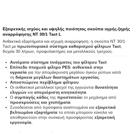
Εξαιρετικής ισχύος και υψηλής ποιότητας σκούπα υγρής-ξηρής
αναρρόφησης NT 30/1 Tact L
Ανθεκτικά εξαρτήματα και ισχυρή αναρρόφηση: η σκούπα NT 30/1
Tact με
πρωτοποριακό σύστημα καθαρισμού φίλτρων Tact
,
δοχεία 30 λίτρων, προφυλακτήρες και μεταλλικούς τροχούς.
Αυτόματο σύστημα τινάγματος του φίλτρου Tact
Επίπεδο πτυχωτό φίλτρο PES
:
ανθεκτικό στην
υγρασία
για την απομάκρυνση μεγάλου όγκου ρύπων κατά
τη
διάρκεια μεγάλων διαστημάτων εργασίας
.
Αποσπώμενο περίβλημα φίλτρου
Οι ανθεκτικοί μεταλλικοί τροχοί της εγγυώνται
δυνατότητα
ελιγμών
και
απεριόριστη κινητικότητα
Ο
συμπαγής κάδος
της
προστατεύει
το μηχάνημα από
προσκρούσεις και χτυπήματα
.
Συνοδεύεται από πρόσφατα αναπτυγμένα και
εξαιρετικά
βελτιωμένα εξαρτήματα
τα οποία μπορούν εύκολα να
αποθηκευτούν στην συσκευή προσφέροντας
εξαιρετική
εργονομία.