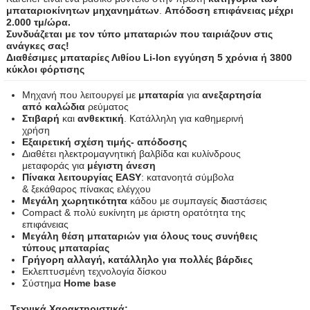
μπαταριοκίνητων μηχανημάτων
.
Απόδοση επιφάνειας μέχρι
2.000 τμ/ώρα.
Συνδυάζεται με τον τύπο μπαταριών που ταιριάζουν στις
ανάγκες σας!
Διαθέσιμες μπαταρίες Λιθίου Li-Ion εγγύηση 5 χρόνια ή 3800
κύκλοι φόρτισης
Μηχανή που λειτουργεί με
μπαταρία
για
ανεξαρτησία
από καλώδια
ρεύματος
Στιβαρή
και
ανθεκτική
. Κατάλληλη για καθημερινή
χρήση
Εξαιρετική σχέση τιμής- απόδοσης
Διαθέτει ηλεκτρομαγνητική βαλβίδα και κυλίνδρους
μεταφοράς για
μέγιστη άνεση
Πίνακα λειτουργίας EASY
: κατανοητά σύμβολα
& ξεκάθαρος πίνακας ελέγχου
Μεγάλη χωρητικότητα
κάδου με συμπαγείς
δ
ιαστάσεις
Compact & πολύ ευκίνητη με άριστη ορατότητα της
επιφάνειας
Μεγάλη θέση μπαταριών για όλους τους συνήθεις
τύπους μπαταρίας
Γρήγορη αλλαγή, κατάλληλο για πολλές βάρδιες
Εκλεπτυσμένη τεχνολογία δίσκου
Σύστημα
Home base
Τεχνικά Χαρακτηριστικά: