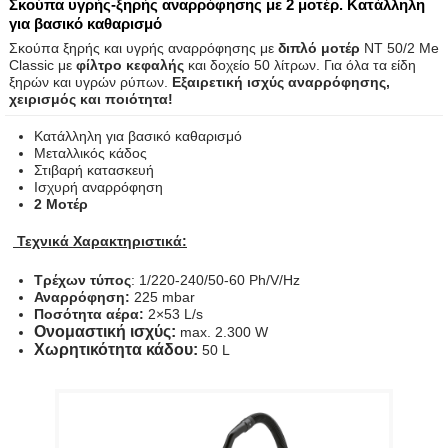
Σκούπα υγρής-ξηρής αναρρόφησης με 2 μοτέρ. Κατάλληλη
για βασικό καθαρισμό
Σκούπα ξηρής και υγρής αναρρόφησης με
διπλό μοτέρ
ΝΤ 50/2 Me
Classic με
φίλτρο κεφαλής
και δοχείο 50 λίτρων. Για όλα τα είδη
ξηρών και υγρών ρύπων.
Εξαιρετική ισχύς αναρρόφησης,
χειρισμός και ποιότητα!
Κατάλληλη για βασικό καθαρισμό
Μεταλλικός κάδος
Στιβαρή κατασκευή
Ισχυρή αναρρόφηση
2 Μοτέρ
Τεχνικά Χαρακτηριστικά:
Τρέχων τύπος
: 1/220-240/50-60 Ph/V/Hz
Αναρρόφηση:
225 mbar
Ποσότητα αέρα:
2×53 L/s
Ονομαστική ισχύς:
max. 2.300 W
Χωρητικότητα κάδου:
50 L