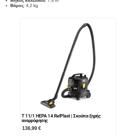
Μήκος καλωδίου
: 7,5 m
Βάρος
: 4,2 kg
T 11/1 HEPA 14 Re!Plast | Σκούπα ξηρής
αναρρόφησης
136,99
€