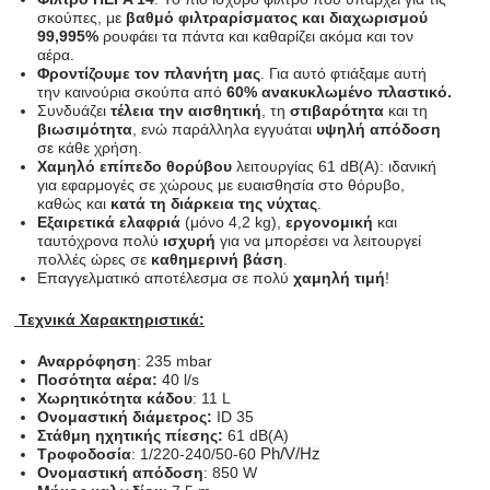
σκούπες, με
βαθμό φιλτραρίσματος
και διαχωρισμού
99,995%
ρουφάει τα πάντα και καθαρίζει ακόμα και τον
αέρα.
Φροντίζουμε τον πλανήτη μας
. Για αυτό φτιάξαμε αυτή
την καινούρια σκούπα από
60% ανακυκλωμένο πλαστικό.
Συνδυάζει
τέλεια την αισθητική
, τη
στιβαρότητα
και τη
βιωσιμότητα
, ενώ παράλληλα εγγυάται
υψηλή απόδοση
σε κάθε χρήση.
Χαμηλό επίπεδο θορύβου
λειτουργίας 61 dB(A): ιδανική
για εφαρμογές σε χώρους με ευαισθησία στο θόρυβο,
καθώς και
κατά τη διάρκεια της νύχτας
.
Εξαιρετικά ελαφριά
(μόνο 4,2 kg),
εργονομική
και
ταυτόχρονα πολύ
ισχυρή
για να μπορέσει να λειτουργεί
πολλές ώρες σε
καθημερινή βάση
.
Επαγγελματικό αποτέλεσμα σε πολύ
χαμηλή τιμή
!
Τεχνικά Χαρακτηριστικά:
Αναρρόφηση
: 235 mbar
Ποσότητα αέρα:
40 l/s
Χωρητικότητα κάδου
: 11 L
Ονομαστική διάμετρος:
ID 35
Στάθμη ηχητικής πίεσης:
61 dB(A)
Ph/V/Hz
Τροφοδοσία
: 1/220-240/50-60
Ονομαστική απόδοση
: 850 W