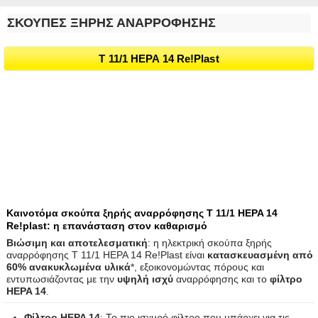
ΣΚΟΥΠΕΣ ΞΗΡΗΣ ΑΝΑΡΡΟΦΗΣΗΣ
T 11/1 HEPA 14 Re!Plast
Καινοτόμα σκούπα ξηρής αναρρόφησης T 11/1 HEPA 14
Re!plast: η επανάσταση στον καθαρισμό
Βιώσιμη και αποτελεσματική
: η ηλεκτρική σκούπα ξηρής
αναρρόφησης T 11/1 HEPA 14 Re!Plast είναι
κατασκευασμένη από
60% ανακυκλωμένα υλικά
*, εξοικονομώντας πόρους και
εντυπωσιάζοντας με την
υψηλή ισχύ
αναρρόφησης και το
φίλτρο
HEPA 14
.
Φίλτρο HEPA 14
: Το πιο ισχυρό φίλτρο που υπάρχει για τις