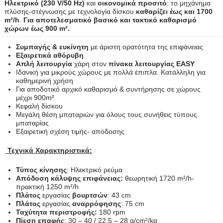
Ηλεκτρικό (230 V/50 Hz)
και
οικονομικά προσιτό
: το μηχάνημα
πλύσης-στέγνωσης με τεχνολογία δίσκου
καθαρίζει έως και 1700
m²/h
.
Για αποτελεσματικό βασικό και τακτικό καθαρισμό
χώρων έως 900 m².
Συμπαγής &
ευκίνητη
με άριστη ορατότητα της επιφάνειας
Εξαιρετικά αθόρυβη
Απλή λειτουργία
χάρη στον
πίνακα λειτουργίας EASY
Ιδανική για μικρούς χώρους με πολλά έπιπλα. Κατάλληλη για
καθημερινή χρήση
Για αποδοτικό αρχικό καθαρισμό & συντήρησης σε χώρους
μέχρι 900m²
Κεφαλή δίσκου
Μεγάλη θέση μπαταριών για όλους τους συνήθεις τύπους
μπαταρίας
Εξαιρετική σχέση τιμής- απόδοσης
Τεχνικά Χαρακτηριστικά:
Τύπος κίνησης
: Ηλεκτρικό ρεύμα
Απόδοση κάλυψης επιφάνειας:
θεωρητική 1720 m²/h-
πρακτική 1250 m²/h
Πλάτος
εργασίας
βουρτσών
: 43 cm
Πλάτος
εργασίας
αναρρόφησης
: 75 cm
Ταχύτητα περιστροφής:
180 rpm
Πίεση επαφής
: 30 – 40 / 22,5 – 28 g/cm²/kg