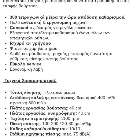
πρόσθετους τροχούς μεταφοράς και δυνατότητα ρύθμισης πίεσης
επαφής βούρτσας.
300 τετραγωνικά μέτρα την ώρα απόδοση καθαρισμού.
Πολύ
ανθεκτική
&
εργονομική
μηχανή.
Compact
σχεδιασμός για μεγάλη ευκινησία.
Εξαιρετικό αποτέλεσμα καθαρισμού έναντι όλων των
απαιτητικών ρύπων.
Ισχυρό
και
γρήγορο
Φτάνει σε χαμηλά σημεία
Διαθέτει πρόσθετους τροχούς μεταφοράς δυνατότητα
ρύθμισης πίεσης επαφής βούρτσας
Εύκολο service
Εργονομική λαβή
Τεχνικά Χαρακτηριστικά:
Τύπος κίνησης
: Ηλεκτρικό ρεύμα.
Απόδοση κάλυψης επιφάνειας:
θεωρητική 400 m²/h-
πρακτική 300 m²/h
Πλάτος εργασίας βούρτσας
: 40 cm
Πλάτος εργασίας, αναρρόφηση:
40 cm
Ταχύτητα
περιστροφής:
1100 rpm
Πίεση επαφής:
100-200 / 20-30 g/cm²/kg
Κάδος
καθαρού/ακάθαρτου
: 10/10 L
Στάθμη
ηχητικής πίεσης
: max. 75 dB(A)