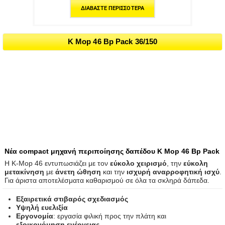
ΔΙΑΒΆΣΤΕ ΠΕΡΙΣΣΌΤΕΡΑ
K Mop 46 Bp Pack 36/150
Nέα compact μηχανή περιποίησης δαπέδου K Mop 46 Bp Pack
Η K-Mop 46 εντυπωσιάζει με τον
εύκολο χειρισμό
, την
εύκολη
μετακίνηση
με
άνετη ώθηση
και την
ισχυρή αναρροφητική ισχύ
.
Για άριστα αποτελέσματα καθαρισμού σε όλα τα σκληρά δάπεδα.
Εξαιρετικά στιβαρός σχεδιασμός
Υψηλή ευελιξία
Εργονομία
: εργασία φιλική προς την πλάτη και
εξοικονόμηση ενέργειας