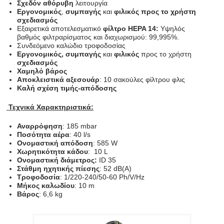
Σχεδόν αθόρυβη
λειτουργία
Εργονομικός
,
συμπαγής
και
φιλικός προς το χρήστη
σχεδιασμός
Εξαιρετικά αποτελεσματικό
φίλτρο HEPA 14:
Υψηλός
βαθμός φιλτραρίσματος και διαχωρισμού: 99,995%.
Συνδεόμενο καλώδιο τροφοδοσίας
Εργονομικός, συμπαγής
και
φιλικός
προς το χρήστη
σχεδιασμός
Χαμηλό βάρος
Αποκλειστικά αξεσουάρ
: 10 σακούλες φίλτρου φλις
Καλή σχέση τιμής-απόδοσης
Τεχνικά Χαρακτηριστικά:
Αναρρόφηση
: 185 mbar
Ποσότητα αέρα
: 40 l/s
Ονομαστική απόδοση
: 585 W
Χωρητικότητα κάδου
: 10 L
Ονομαστική διάμετρος:
ID 35
Στάθμη ηχητικής πίεσης
: 52 dB(A)
Τροφοδοσία
: 1/220-240/50-60 Ph/V/Hz
Μήκος καλωδίου
: 10 m
Βάρος
: 6,6 kg