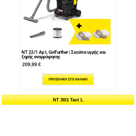
NT 22/1 Ap L Go!Further | Σκούπα υγρής και
ξηρής αναρρόφησης
209,99
€
ΠΡΟΣΘΉΚΗ ΣΤΟ ΚΑΛΆΘΙ
NT 30/1 Tact L