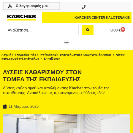
Μετάβαση
Ο λογαριασμός μου
210 4617070
στο
περιεχόμενο
KÄRCHER CENTER KALOTERAKIS
Search
0
0,00
€
Cart
...
ONLINE SHOP
Αρχική
>
Υπηρεσίες-Νέα
>
Professional
>
Eπαγγελματικές-Βιομηχανικές Λύσεις
>
Λύσεις
καθαρισμού ανά επάγγελμα
> Εκπαίδευση
HOME & GARDEN
ΛΥΣΕΙΣ ΚΑΘΑΡΙΣΜΟΥ ΣΤΟΝ
ΤΟΜΕΑ ΤΗΣ ΕΚΠΑΊΔΕΥΣΗΣ
PROFESSIONAL
Λύσεις καθαρισμού και απολύμανσης Kärcher στον τομέα της
εκπαίδευσης. Ανακάλυψε τις προτεινόμενες μεθόδους εδώ!
ΑΞΕΣΟΥΑΡ
ΚΑΘΑΡΙΣΤΙΚΑ
11 Μαρτίου, 2026
ΥΠΗΡΕΣΙΕΣ-ΝΕΑ-ΛΥΣΕΙΣ