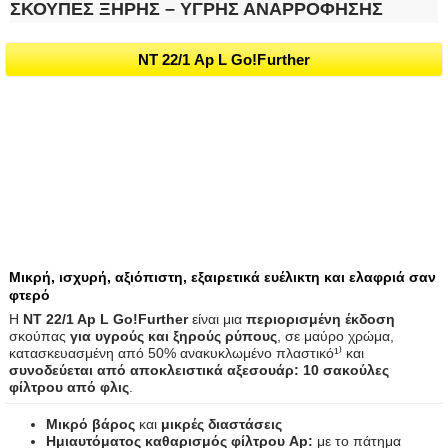
ΣΚΟΥΠΕΣ ΞΗΡΗΣ – ΥΓΡΗΣ ΑΝΑΡΡΟΦΗΣΗΣ
NT 22/1 Ap L Go!Further
Μικρή, ισχυρή, αξιόπιστη, εξαιρετικά ευέλικτη και ελαφριά σαν
φτερό
Η
NT 22/1 Ap L Go!Further
είναι μια
περιορισμένη έκδοση
σκούπας
για υγρούς και ξηρούς ρύπους
, σε μαύρο χρώμα,
κατασκευασμένη από 50% ανακυκλωμένο πλαστικό¹⁾ και
συνοδεύεται από αποκλειστικά αξεσουάρ: 10 σακούλες
φίλτρου από φλις
.
Μικρό βάρος
και
μικρές διαστάσεις
Ημιαυτόματος καθαρισμός φίλτρου Ap:
με το πάτημα