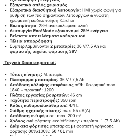
Εξαιρετικά απλός χειρισμός
Εξαιρετικά διαισθητική λειτουργία:
HMI χωρίς φωνή για
ρύθμιση των πιο σημαντικών λειτουργιών & γνωστή
χρωματική κωδικοποίηση Kärcher
Βιωσιμότητα
: 28% ανακυκλωμένο υλικό
Λειτουργία Eco!Mode εξοικονομεί 25% ενέργεια
Βέλτιστα αποτελέσματα καθαρισμού
Τέλεια απορρόφηση
Συμπεριλαμβάνονται
2 μπαταρίες
36 V/7,5 Ah και
φορτιστής ταχείας φόρτισης 36V
Τεχνικά Χαρακτηριστικά:
Τύπος κίνησης:
Μπαταρία
Πλατφόρμα μπαταρίας:
36 V / 7,5 Ah
Απόδοση κάλυψης επιφάνειας
m²/h: θεωρητική:max.
1840 – πρακτική: 1200
Πλάτος εργασίας
βουρτσών
: 46 cm
Ταχύτητα περιστροφής:
350 rpm
Κάδος καθαρού/ακάθαρτου: 4/4
L
Στάθμη ηχητικής πίεσης:
max. 55 dB(A)
Απόδοση
ανά φόρτιση: max. 200 m²
Χρόνος
ανά φόρτιση:
eco!efficiency
: / περίπου 1 (7,5 Ah)
Διάρκεια φόρτισης
μπαταρίας με φορτιστή γρήγορης
φόρτισης 80%/100%: 58 / 81 min