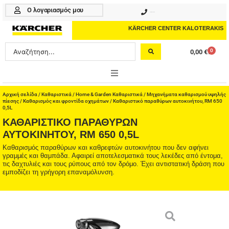
Μετάβαση
Ο λογαριασμός μου
210 4617070
στο
περιεχόμενο
KÄRCHER CENTER KALOTERAKIS
Search
0
0,00
€
Cart
...
ONLINE SHOP
Αρχική σελίδα
/
Καθαριστικά
/
Home & Garden Καθαριστικά
/
Μηχανήματα καθαρισμού υψηλής
πίεσης
/
Καθαρισμός και φροντίδα οχημάτων
/ Καθαριστικό παραθύρων αυτοκινήτου, RM 650
0,5L
HOME & GARDEN
ΚΑΘΑΡΙΣΤΙΚΌ ΠΑΡΑΘΎΡΩΝ
ΑΥΤΟΚΙΝΉΤΟΥ, RM 650 0,5L
PROFESSIONAL
Καθαρισμός παραθύρων και καθρεφτών αυτοκινήτου που δεν αφήνει
γραμμές και θαμπάδα. Αφαιρεί αποτελεσματικά τους λεκέδες από έντομα,
ΑΞΕΣΟΥΑΡ
τις δαχτυλιές και τους ρύπους από τον δρόμο. Έχει αντιστατική δράση που
εμποδίζει τη γρήγορη επαναμόλυνση.
ΚΑΘΑΡΙΣΤΙΚΑ
ΥΠΗΡΕΣΙΕΣ-ΝΕΑ-ΛΥΣΕΙΣ