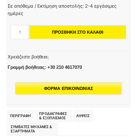
Καθαριστικό
Σε απόθεμα / Εκτίμηση αποστολής: 2-4 εργάσιμες
παραθύρων
ημέρες
αυτοκινήτου,
RM
ΠΡΟΣΘΉΚΗ ΣΤΟ ΚΑΛΆΘΙ
650
0,5L
ποσότητα
Χρειάζεστε βοήθεια;
Γραμμή βοήθειας: +30 210 4617070
ΦΟΡΜΑ ΕΠΙΚΟΙΝΩΝΙΑΣ
ΠΡΟΔΙΑΓΡΑΦΕΣ
ΠΕΡΙΓΡΑΦΗ
ΛΗΨΕΙΣ
& EΞΟΠΛΙΣΜΟΣ
ΣΥΜΒΑΤΕΣ ΜΗΧΑΝΕΣ &
ΕΞΑΡΤΗΜΑΤΑ