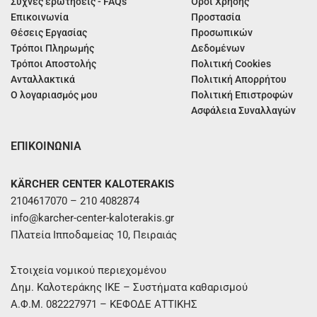
Συχνές ερωτήσεις - FAQs
Όροι Χρήσης
Επικοινωνία
Προστασία
Θέσεις Εργασίας
Προσωπικών
Τρόποι Πληρωμής
Δεδομένων
Τρόποι Αποστολής
Πολιτική Cookies
Ανταλλακτικά
Πολιτική Απορρήτου
Ο λογαριασμός μου
Πολιτική Επιστροφών
Ασφάλεια Συναλλαγών
ΕΠΙΚΟΙΝΩΝΙΑ
KÄRCHER CENTER KALOTERAKIS
2104617070 – 210 4082874
info@karcher-center-kaloterakis.gr
Πλατεία Ιπποδαμείας 10, Πειραιάς
Στοιχεία νομικού περιεχομένου
Δημ. Καλοτεράκης ΙΚΕ – Συστήματα καθαρισμού
Α.Φ.Μ. 082227971 – ΚΕΦΟΔΕ ΑΤΤΙΚΗΣ