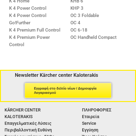
K 4 Home
KHB 6
K 4 Power Control
KHP 3
K 4 Power Control
OC 3 Foldable
Go!Further
OC 4
K 4 Premium Full Control
OC 6-18
K 4 Premium Power
OC Handheld Compact
Control
Newsletter Kärcher center Kaloterakis
Εγγραφή στο δελτίο νέων / Δημιουργία
Λογαριασμού
KÄRCHER CENTER
ΠΛΗΡΟΦΟΡΙΕΣ
KALOTERAKIS
Εταιρεία
Επαγγελματικές Λύσεις
Service
Περιβαλλοντική Ευθύνη
Εγγύηση