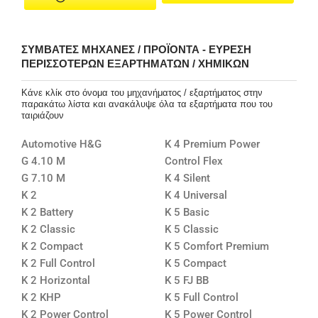
ΣΥΜΒΑΤΈΣ ΜΗΧΑΝΈΣ / ΠΡΟΪΌΝΤΑ - ΕΎΡΕΣΗ
ΠΕΡΙΣΣΌΤΕΡΩΝ ΕΞΑΡΤΗΜΆΤΩΝ / ΧΗΜΙΚΏΝ
Κάνε κλίκ στο όνομα του μηχανήματος / εξαρτήματος στην
παρακάτω λίστα και ανακάλυψε όλα τα εξαρτήματα που του
ταιριάζουν
Automotive H&G
K 4 Premium Power
G 4.10 M
Control Flex
G 7.10 M
K 4 Silent
K 2
K 4 Universal
K 2 Battery
K 5 Basic
K 2 Classic
K 5 Classic
K 2 Compact
K 5 Comfort Premium
K 2 Full Control
K 5 Compact
K 2 Horizontal
K 5 FJ BB
K 2 KHP
K 5 Full Control
K 2 Power Control
K 5 Power Control