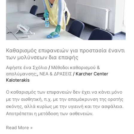
προστασία
έναντι
των
μολύνσεων
δια
επαφής
Καθαρισμός επιφανειών για προστασία έναντι
των μολύνσεων δια επαφής
Αφήστε ένα Σχόλιο
/
Μέθοδοι καθαρισμού &
απολύμανσης;
,
ΝΕΑ & ΔΡΑΣΕΙΣ
/
Karcher Center
Kaloterakis
Ο καθαρισμός των επιφανειών δεν έχει να κάνει μόνο
με την αισθητική, π.χ. με την απομάκρυνση της ορατής
σκόνης, αλλά κυρίως με την υγιεινή και την ασφάλεια.
Αποτρέπεται η μετάδοση των ασθενειών.
Read More »