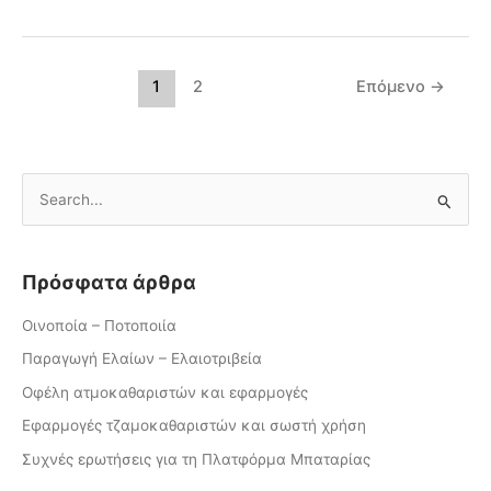
1
2
Επόμενο
→
Α
ν
α
Πρόσφατα άρθρα
ζ
ή
Οινοποία – Ποτοποιία
τ
Παραγωγή Ελαίων – Ελαιοτριβεία
η
Οφέλη ατμοκαθαριστών και εφαρμογές
σ
Εφαρμογές τζαμοκαθαριστών και σωστή χρήση
η
Συχνές ερωτήσεις για τη Πλατφόρμα Μπαταρίας
γ