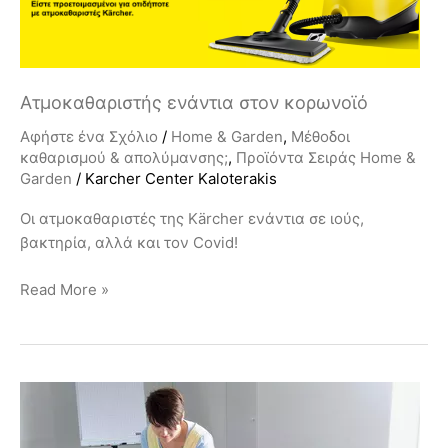
Ατμοκαθαριστής ενάντια στον κορωνοϊό
Αφήστε ένα Σχόλιο
/
Home & Garden
,
Μέθοδοι
καθαρισμού & απολύμανσης;
,
Προϊόντα Σειράς Home &
Garden
/
Karcher Center Kaloterakis
Οι ατμοκαθαριστές της Kärcher ενάντια σε ιούς,
βακτηρία, αλλά και τον Covid!
Read More »
Καθαρισμός
επιφανειών
για