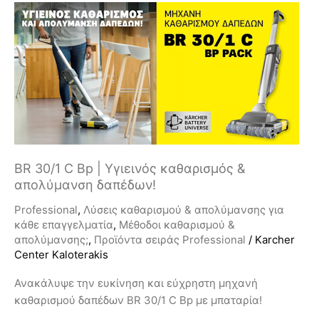
BR
30/1
C
Bp
|
Υγιεινός
καθαρισμός
&
απολύμανση
δαπέδων!
BR 30/1 C Bp | Υγιεινός καθαρισμός &
απολύμανση δαπέδων!
Professional
,
Λύσεις καθαρισμού & απολύμανσης για
κάθε επαγγελματία
,
Μέθοδοι καθαρισμού &
απολύμανσης;
,
Προϊόντα σειράς Professional
/
Karcher
Center Kaloterakis
Ανακάλυψε την ευκίνηση και εύχρηστη μηχανή
καθαρισμού δαπέδων BR 30/1 C Bp με μπαταρία!