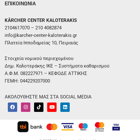
ΕΠΙΚΟΙΝΩΝΙΑ
KÄRCHER CENTER KALOTERAKIS
2104617070 – 210 4082874
info@karcher-center-kaloterakis.gr
Πλατεία Ιπποδαμείας 10, Πειραιάς
Στοιχεία νομικού περιεχομένου
Δημ. Καλοτεράκης ΙΚΕ – Συστήματα καθαρισμού
Α.Φ.Μ. 082227971 – ΚΕΦΟΔΕ ΑΤΤΙΚΗΣ
ΓΕΜΗ: 044229207000
ΑΚΟΛΟΥΘΗΣΤΕ ΜΑΣ ΣΤΑ SOCIAL MEDIA
F
I
T
Y
L
a
n
i
o
i
c
s
k
u
n
e
t
t
t
k
b
a
o
u
e
o
g
k
b
d
o
r
e
i
k
a
n