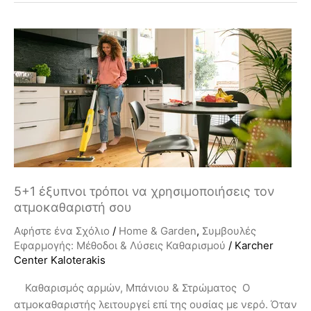
5+1
έξυπνοι
τρόποι
να
χρησιμοποιήσεις
τον
ατμοκαθαριστή
σου
5+1 έξυπνοι τρόποι να χρησιμοποιήσεις τον
ατμοκαθαριστή σου
Αφήστε ένα Σχόλιο
/
Home & Garden
,
Συμβουλές
Εφαρμογής: Μέθοδοι & Λύσεις Καθαρισμού
/
Karcher
Center Kaloterakis
Καθαρισμός αρμών, Mπάνιου & Στρώματος Ο
ατμοκαθαριστής λειτουργεί επί της ουσίας με νερό. Όταν