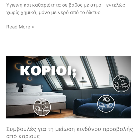
Υγιεινή και καθαριότητα σε βάθος με ατμό – εντελώς
χωρίς χημικά, μόνο με νερό από το δίκτυο
Read More »
Συμβουλές
για
τη
μείωση
κινδύνου
προσβολής
από
κοριούς
Συμβουλές για τη μείωση κινδύνου προσβολής
από κοριούς