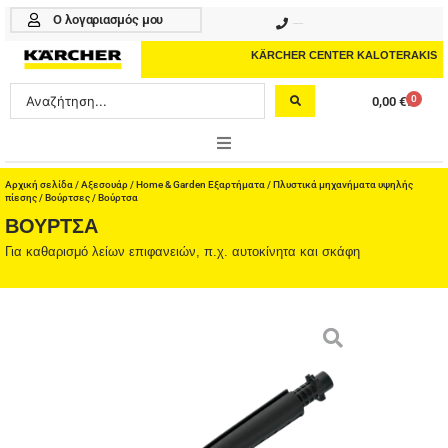
Μετάβαση
Ο λογαριασμός μου
210 4617070
στο
περιεχόμενο
KÄRCHER CENTER KALOTERAKIS
Search
0
0,00
€
Cart
...
ONLINE SHOP
Αρχική σελίδα
/
Αξεσουάρ
/
Home & Garden Εξαρτήματα
/
Πλυστικά μηχανήματα υψηλής
πίεσης
/
Βούρτσες
/ Βούρτσα
ΒΟΎΡΤΣΑ
HOME & GARDEN
Για καθαρισμό λείων επιφανειών, π.χ. αυτοκίνητα και σκάφη
PROFESSIONAL
ΑΞΕΣΟΥΑΡ
ΚΑΘΑΡΙΣΤΙΚΑ
ΥΠΗΡΕΣΙΕΣ-ΝΕΑ-ΛΥΣΕΙΣ