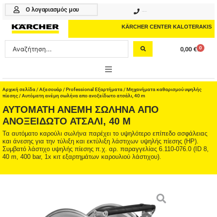
Μετάβαση
Ο λογαριασμός μου
210 4617070
στο
περιεχόμενο
KÄRCHER CENTER KALOTERAKIS
Search
0
0,00
€
Cart
...
ONLINE SHOP
Αρχική σελίδα
/
Αξεσουάρ
/
Professional Εξαρτήματα
/
Μηχανήματα καθαρισμού υψηλής
πίεσης
/ Αυτόματη ανέμη σωλήνα απο ανοξείδωτο ατσάλι, 40 m
ΑΥΤΌΜΑΤΗ ΑΝΈΜΗ ΣΩΛΉΝΑ ΑΠΟ
HOME & GARDEN
ΑΝΟΞΕΊΔΩΤΟ ΑΤΣΆΛΙ, 40 M
PROFESSIONAL
Τα αυτόματο καρούλι σωλήνα παρέχει το υψηλότερο επίπεδο ασφάλειας
και άνεσης για την τύλιξη και εκτύλιξη λάστιχων υψηλής πίεσης (ΗΡ).
Συμβατό λάστιχο υψηλής πίεσης π.χ. αρ. παραγγελίας 6.110-076.0 (ID 8,
ΑΞΕΣΟΥΑΡ
40 m, 400 bar, 1x κιτ εξαρτημάτων καρουλιού λάστιχου).
ΚΑΘΑΡΙΣΤΙΚΑ
ΥΠΗΡΕΣΙΕΣ-ΝΕΑ-ΛΥΣΕΙΣ