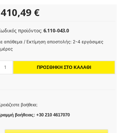
410,49
€
Κωδικός προϊόντος:
6.110-043.0
ύκαμπτος
ε απόθεμα / Εκτίμηση αποστολής: 2-4 εργάσιμες
σωλήνας
ημέρες
υψηλής
ίεσης,
ΠΡΟΣΘΉΚΗ ΣΤΟ ΚΑΛΆΘΙ
20
,
D
0,
220
ρειάζεστε βοήθεια;
ar,
2
ραμμή βοήθειας: +30 210 4617070
ASY!Lock