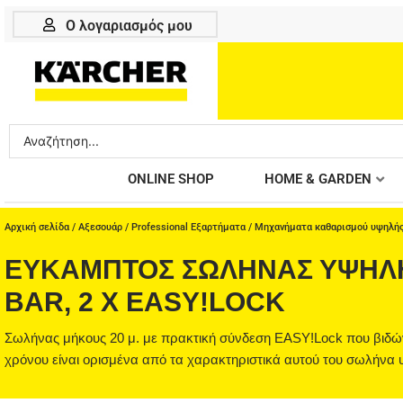
Μετάβαση
Ο λογαριασμός μου
στο
περιεχόμενο
Search
...
ONLINE SHOP
HOME & GARDEN
Αρχική σελίδα
/
Αξεσουάρ
/
Professional Εξαρτήματα
/
Μηχανήματα καθαρισμού υψηλής
ΕΎΚΑΜΠΤΟΣ ΣΩΛΉΝΑΣ ΥΨΗΛΉΣ Π
BAR, 2 X EASY!LOCK
Σωλήνας μήκους 20 μ. με πρακτική σύνδεση EASY!Lock που βιδώνει 
χρόνου είναι ορισμένα από τα χαρακτηριστικά αυτού του σωλήνα 