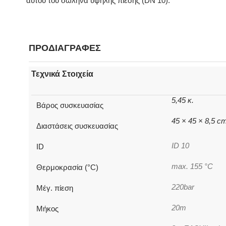
αυτού του σωλήνα υψηλής πίεσης (DN 10).
ΠΡΟΔΙΑΓΡΑΦΕΣ
Τεχνικά Στοιχεία
5,45 κ.
Βάρος συσκευασίας
45 × 45 × 8,5 c
Διαστάσεις συσκευασίας
ID 10
ID
max. 155 °C
Θερμοκρασία (°C)
220bar
Μέγ. πίεση
20m
Μήκος