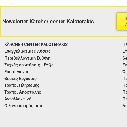
Newsletter Kärcher center Kaloterakis
KÄRCHER CENTER KALOTERAKIS
Π
Επαγγελματικές Λύσεις
Ετ
Περιβαλλοντική Ευθύνη
Se
Συχνές ερωτήσεις - FAQs
Εγ
Επικοινωνία
Όρ
Θέσεις Εργασίας
Π
Τρόποι Πληρωμής
Πο
Τρόποι Αποστολής
Πο
Ανταλλακτικά
Πο
Ο λογαριασμός μου
Ασ