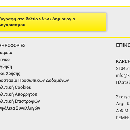
Εγγραφή στο δελτίο νέων / Δημιουργία
Λογαριασμού
ΕΠΙΚ
ΛΗΡΟΦΟΡΙΕΣ
αιρεία
rvice
KÄRCH
γύηση
210461
οι Χρήσης
info@ka
ροστασία Προσωπικών Δεδομένων
Πλατεί
λιτική Cookies
λιτική Απορρήτου
Στοιχε
λιτική Επιστροφών
Δημ. Κ
φάλεια Συναλλαγών
Α.Φ.Μ
ΓΕΜΗ: