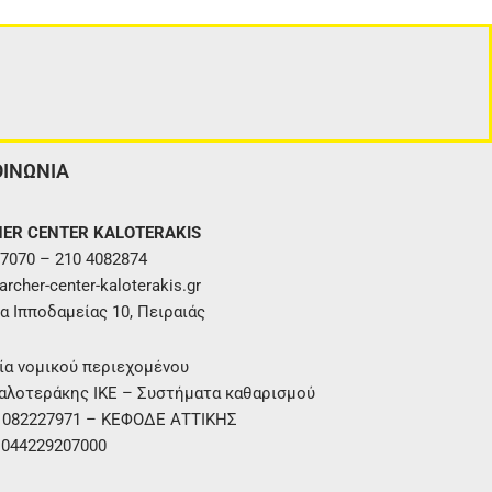
ΟΙΝΩΝΙΑ
ER CENTER KALOTERAKIS
7070 – 210 4082874
rcher-center-kaloterakis.gr
α Ιπποδαμείας 10, Πειραιάς
ία νομικού περιεχομένου
αλοτεράκης ΙΚΕ – Συστήματα καθαρισμού
. 082227971 – ΚΕΦΟΔΕ ΑΤΤΙΚΗΣ
 044229207000