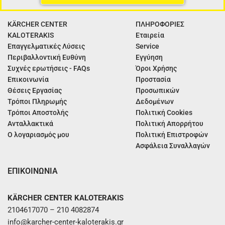
KÄRCHER CENTER
ΠΛΗΡΟΦΟΡΙΕΣ
KALOTERAKIS
Εταιρεία
Επαγγελματικές Λύσεις
Service
Περιβαλλοντική Ευθύνη
Εγγύηση
Συχνές ερωτήσεις - FAQs
Όροι Χρήσης
Επικοινωνία
Προστασία
Θέσεις Εργασίας
Προσωπικών
Τρόποι Πληρωμής
Δεδομένων
Τρόποι Αποστολής
Πολιτική Cookies
Ανταλλακτικά
Πολιτική Απορρήτου
Ο λογαριασμός μου
Πολιτική Επιστροφών
Ασφάλεια Συναλλαγών
ΕΠΙΚΟΙΝΩΝΙΑ
KÄRCHER CENTER KALOTERAKIS
2104617070 – 210 4082874
info@karcher-center-kaloterakis.gr