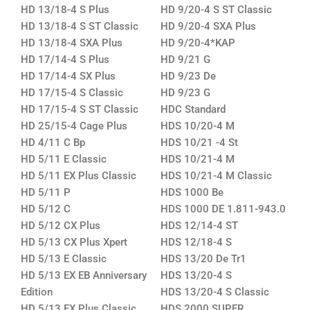
HD 13/18-4 S Plus
HD 9/20-4 S ST Classic
HD 13/18-4 S ST Classic
HD 9/20-4 SXA Plus
HD 13/18-4 SXA Plus
HD 9/20-4*KAP
HD 17/14-4 S Plus
HD 9/21 G
HD 17/14-4 SX Plus
HD 9/23 De
HD 17/15-4 S Classic
HD 9/23 G
HD 17/15-4 S ST Classic
HDC Standard
HD 25/15-4 Cage Plus
HDS 10/20-4 M
HD 4/11 C Bp
HDS 10/21 -4 St
HD 5/11 E Classic
HDS 10/21-4 M
HD 5/11 EX Plus Classic
HDS 10/21-4 M Classic
HD 5/11 P
HDS 1000 Be
HD 5/12 C
HDS 1000 DE 1.811-943.0
HD 5/12 CX Plus
HDS 12/14-4 ST
HD 5/13 CX Plus Xpert
HDS 12/18-4 S
HD 5/13 E Classic
HDS 13/20 De Tr1
HD 5/13 EX EB Anniversary
HDS 13/20-4 S
Edition
HDS 13/20-4 S Classic
HD 5/13 EX Plus Classic
HDS 2000 SUPER