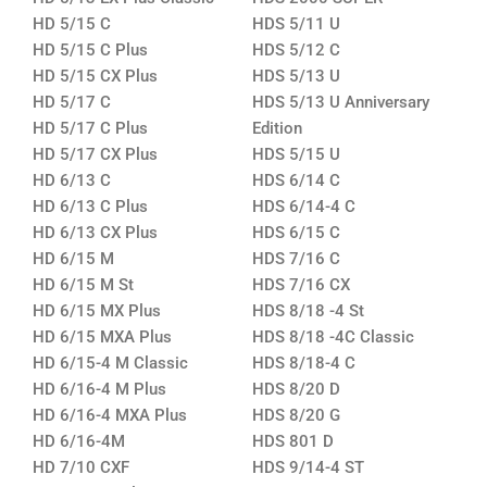
HD 5/15 C
HDS 5/11 U
HD 5/15 C Plus
HDS 5/12 C
HD 5/15 CX Plus
HDS 5/13 U
HD 5/17 C
HDS 5/13 U Anniversary
HD 5/17 C Plus
Edition
HD 5/17 CX Plus
HDS 5/15 U
HD 6/13 C
HDS 6/14 C
HD 6/13 C Plus
HDS 6/14-4 C
HD 6/13 CX Plus
HDS 6/15 C
HD 6/15 M
HDS 7/16 C
HD 6/15 M St
HDS 7/16 CX
HD 6/15 MX Plus
HDS 8/18 -4 St
HD 6/15 MXA Plus
HDS 8/18 -4C Classic
HD 6/15-4 M Classic
HDS 8/18-4 C
HD 6/16-4 M Plus
HDS 8/20 D
HD 6/16-4 MXA Plus
HDS 8/20 G
HD 6/16-4M
HDS 801 D
HD 7/10 CXF
HDS 9/14-4 ST